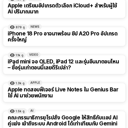
Apple เตรียมอัปเกรดตัวเลือก iCloud+ สำหรับผู้ใช้
AI ปริมาณมาก
NEWS
879
ดู
iPhone 18 Pro อาจมาพร้อม ชิป A20 Pro อัปเกรด
ครั้งใหญ่
VIDEO
1.1k
ดู
8:14
iPad mini จอ OLED, iPad 12 และรุ่นอื่นมาตอนไหน
– ซื้อรุ่นเก่าตอนนี้เลยดีรึเปล่า?
APPLE
1.3k
ดู
Apple ทดสอบฟีเจอร์ Live Notes ใน Genius Bar
ใช้ AI มาช่วยพนักงาน
AI
1.5k
ดู
คณะกรรมาธิการยุโรปสั่ง Google ให้สิทธิ์กับแอป AI
คู่แข่ง เข้าถึงระบบ Android ได้เท่าเทียมกับ Gemini