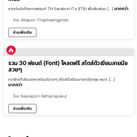
มากกว่า
หากท่านใดต้องการฟอนต์ TH Sarabun IT๙ (IT9) เพื่อพิมพ์แล […]
โดย
Attapon Thaphaengphan
อ่านเพิ่มเติม
รวม 30 ฟอนต์ (Font) โหลดฟรี สไตล์ตัวเขียนลายมือ
สวยๆ
หากใครกำลังมองหาฟอนต์สวยๆ สไตล์ตัวเขียนภาษาอังกฤษ เหมาะ […]
มากกว่า
โดย
Nawaporn Nithiprapakul
อ่านเพิ่มเติม