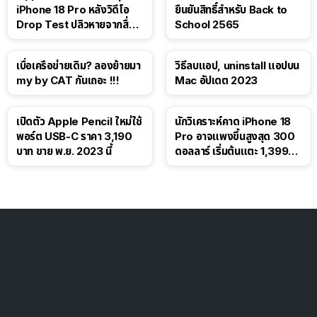
iPhone 18 Pro หลังวิดีโอ
ยืนยันสิทธิ์สำหรับ Back to
Drop Test ปลิวหายจากสื่อ
School 2565
โซเชียล
เบื่อเครือข่ายเดิม? ลองย้ายมา
วิธีลบแอป, uninstall แอปบน
my by CAT กันเถอะ !!!
Mac อัปเดต 2023
เปิดตัว Apple Pencil ใหม่ใช้
นักวิเคราะห์คาด iPhone 18
พอร์ต USB-C ราคา 3,190
Pro อาจแพงขึ้นสูงสุด 300
บาท ขาย พ.ย. 2023 นี้
ดอลลาร์ เริ่มต้นแตะ 1,399
ดอลลาร์