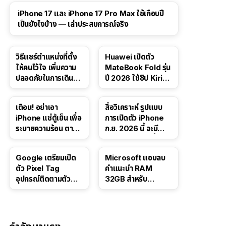
41:47
iPhone 17 และ iPhone 17 Pro Max ใช้เกือบปี
เป็นยังไงบ้าง — เล่าประสบการณ์จริง
วิธีแชร์ตำแหน่งที่ตั้ง
Huawei เปิดตัว
ให้คนไว้ใจ เพิ่มความ
MateBook Fold รุ่น
ปลอดภัยในการเดิน
ปี 2026 ใช้ชิป Kirin
ทาง สำหรับ iPhone,
X90 Plus
iPad
เตือน! อย่าเอา
สื่อวิเคราะห์ รูปแบบ
iPhone แช่ตู้เย็น เพื่อ
การเปิดตัว iPhone
ระบายความร้อน ตาม
ก.ย. 2026 นี้ จะมี
คำแนะนำใน TikTok
“ชีวิตชีวา” มากขึ้น
Google เตรียมเปิด
Microsoft แอบลบ
ตัว Pixel Tag
คำแนะนำ RAM
อุปกรณ์ติดตามตัว
32GB สำหรับ
ราคาเดียวกับ AirTag
Windows 11 ออก
จากเว็บตัวเอง