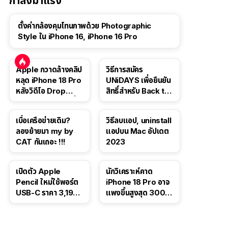
กำลังมาแรง
ตั้งค่ากล้องคุมโทนภาพด้วย Photographic
Style ใน iPhone 16, iPhone 16 Pro
Apple กวาดล้างคลิป
วิธีการสมัคร
หลุด iPhone 18 Pro
UNiDAYS เพื่อยืนยัน
หลังวิดีโอ Drop
สิทธิ์สำหรับ Back to
Test ปลิวหายจากสื่อ
School 2565
โซเชียล
เบื่อเครือข่ายเดิม?
วิธีลบแอป, uninstall
ลองย้ายมา my by
แอปบน Mac อัปเดต
CAT กันเถอะ !!!
2023
เปิดตัว Apple
นักวิเคราะห์คาด
Pencil ใหม่ใช้พอร์ต
iPhone 18 Pro อาจ
USB-C ราคา 3,190
แพงขึ้นสูงสุด 300
บาท ขาย พ.ย. 2023
ดอลลาร์ เริ่มต้นแตะ
นี้
1,399 ดอลลาร์