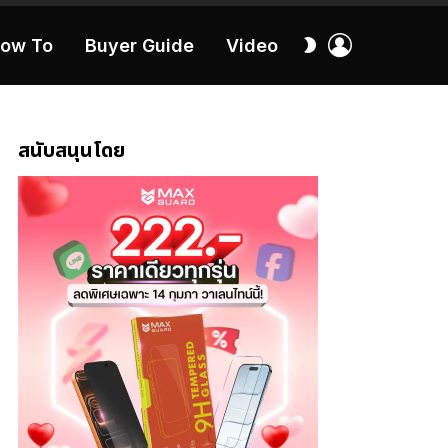
เข้า
สลับ
ow To
Buyer Guide
Video
สู่
ผิว
ระบบ
40:16
สนับสนุนโดย