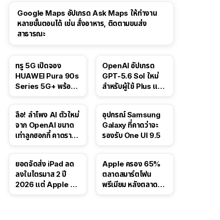
Google Maps อัปเกรด Ask Maps ให้ทำงาน
หลายขั้นตอนได้ เช่น สั่งอาหาร, ติดตามขนส่ง
สาธารณะ
ทรู 5G เปิดจอง
OpenAI อัปเกรด
HUAWEI Pura 90s
GPT-5.6 Sol ใหม่
Series 5G+ พร้อม
สำหรับผู้ใช้ Plus และ
ส่วนลดสูงสุด 19,400
Pro และขยาย GPT-
บาท
5.6 Luna ให้ผู้ใช้ฟรี
ลือ! ลำโพง AI ตัวใหม่
อุปกรณ์ Samsung
จาก OpenAI ขนาด
Galaxy ที่คาดว่าจะ
เท่าลูกฮอกกี้ คาดราคา
รองรับ One UI 9.5
เริ่มราว 10,000 บาท
ยอดจัดส่ง iPad ลด
Apple ครอง 65%
ลงในไตรมาส 2 ปี
ตลาดสมาร์ตโฟน
2026 แต่ Apple ยัง
พรีเมียม หลังตลาดทำ
ครองผู้นำตลาด
สถิติสูงสุดใหม่
แท็บเล็ต