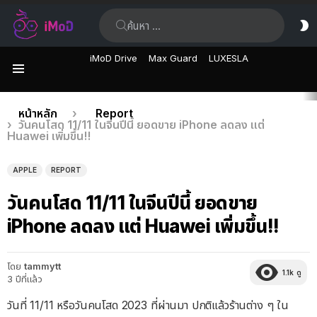
ค้นหา:
ส
ผิ
iMoD Drive
Max Guard
LUXESLA
เมนู
เรื่อง
คุณอยู่ที่นี่:
หน้าหลัก
Report
วันคนโสด 11/11 ในจีนปีนี้ ยอดขาย iPhone ลดลง แต่
ล่าสุด
Huawei เพิ่มขึ้น!!
APPLE
REPORT
วันคนโสด 11/11 ในจีนปีนี้ ยอดขาย
iPhone ลดลง แต่ Huawei เพิ่มขึ้น!!
โดย
tammytt
1.1k
ดู
3 ปีที่แล้ว
วันที่ 11/11 หรือวันคนโสด 2023 ที่ผ่านมา ปกติแล้วร้านต่าง ๆ ใน