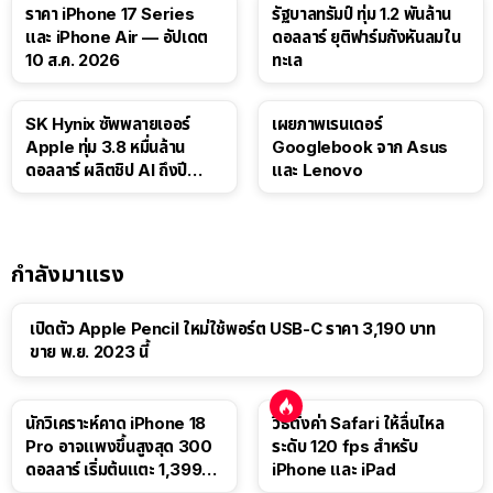
ราคา iPhone 17 Series
รัฐบาลทรัมป์ ทุ่ม 1.2 พันล้าน
และ iPhone Air — อัปเดต
ดอลลาร์ ยุติฟาร์มกังหันลมใน
10 ส.ค. 2026
ทะเล
SK Hynix ซัพพลายเออร์
เผยภาพเรนเดอร์
Apple ทุ่ม 3.8 หมื่นล้าน
Googlebook จาก Asus
ดอลลาร์ ผลิตชิป AI ถึงปี
และ Lenovo
2029
กำลังมาแรง
เปิดตัว Apple Pencil ใหม่ใช้พอร์ต USB-C ราคา 3,190 บาท
ขาย พ.ย. 2023 นี้
นักวิเคราะห์คาด iPhone 18
วิธีตั้งค่า Safari ให้ลื่นไหล
Pro อาจแพงขึ้นสูงสุด 300
ระดับ 120 fps สำหรับ
ดอลลาร์ เริ่มต้นแตะ 1,399
iPhone และ iPad
ดอลลาร์