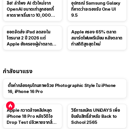
ลือ! ลำโพง AI ตัวใหม่จาก
อุปกรณ์ Samsung Galaxy
OpenAI ขนาดเท่าลูกฮอกกี้
ที่คาดว่าจะรองรับ One UI
คาดราคาเริ่มราว 10,000
9.5
บาท
ยอดจัดส่ง iPad ลดลงใน
Apple ครอง 65% ตลาด
ไตรมาส 2 ปี 2026 แต่
สมาร์ตโฟนพรีเมียม หลังตลาด
Apple ยังครองผู้นำตลาด
ทำสถิติสูงสุดใหม่
แท็บเล็ต
กำลังมาแรง
ตั้งค่ากล้องคุมโทนภาพด้วย Photographic Style ใน iPhone
16, iPhone 16 Pro
Apple กวาดล้างคลิปหลุด
วิธีการสมัคร UNiDAYS เพื่อ
iPhone 18 Pro หลังวิดีโอ
ยืนยันสิทธิ์สำหรับ Back to
Drop Test ปลิวหายจากสื่อ
School 2565
โซเชียล