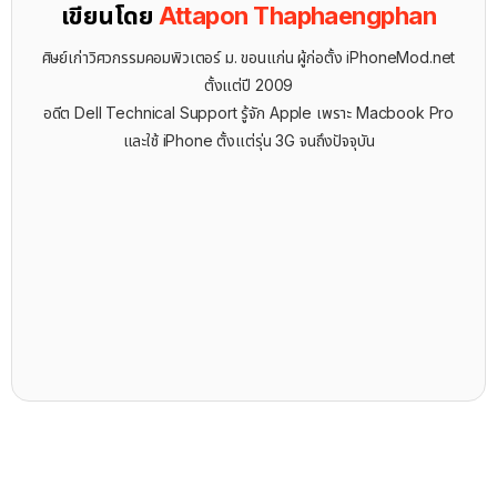
เขียนโดย
Attapon Thaphaengphan
ศิษย์เก่าวิศวกรรมคอมพิวเตอร์ ม. ขอนแก่น ผู้ก่อตั้ง iPhoneMod.net
ตั้งแต่ปี 2009
อดีต Dell Technical Support รู้จัก ​Apple เพราะ Macbook Pro
และใช้ iPhone ตั้งแต่รุ่น 3G จนถึงปัจจุบัน