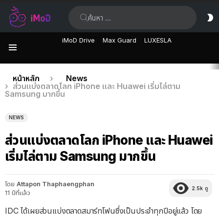
ค้นหา:
ส
ผิ
iMoD Drive
Max Guard
LUXESLA
เมนู
เรื่อง
คุณอยู่ที่นี่:
หน้าหลัก
News
ส่วนแบ่งตลาดโลก iPhone และ Huawei เริ่มไล่ตาม
ล่าสุด
Samsung มากขึ้น
NEWS
ส่วนแบ่งตลาดโลก iPhone และ Huawei
เริ่มไล่ตาม Samsung มากขึ้น
โดย
Attapon Thaphaengphan
2.5k
ดู
11 ปีที่แล้ว
IDC ได้เผยส่วนแบ่งตลาดสมาร์ทโฟนซึ่งเป็นประจำทุกปีอยู่แล้ว โดย