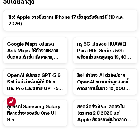
อัปเดตล่าสุด
ลือ! Apple อาจขึ้นราคา iPhone 17 เร็วสุดวันจันทร์นี้ (10 ส.ค.
2026)
Google Maps อัปเกรด
ทรู 5G เปิดจอง HUAWEI
Ask Maps ให้ทำงานหลาย
Pura 90s Series 5G+
ขั้นตอนได้ เช่น สั่งอาหาร,
พร้อมส่วนลดสูงสุด 19,400
ติดตามขนส่งสาธารณะ
บาท
OpenAI อัปเกรด GPT-5.6
ลือ! ลำโพง AI ตัวใหม่จาก
Sol ใหม่ สำหรับผู้ใช้ Plus
OpenAI ขนาดเท่าลูกฮอกกี้
และ Pro และขยาย GPT-5.6
คาดราคาเริ่มราว 10,000
Luna ให้ผู้ใช้ฟรี
บาท
อุปกรณ์ Samsung Galaxy
ยอดจัดส่ง iPad ลดลงใน
ที่คาดว่าจะรองรับ One UI
ไตรมาส 2 ปี 2026 แต่
9.5
Apple ยังครองผู้นำตลาด
แท็บเล็ต