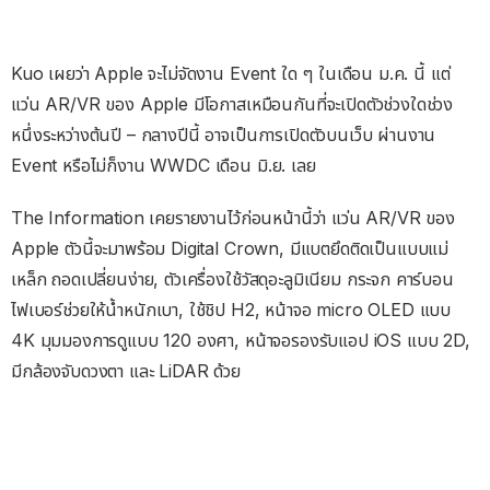
Kuo เผยว่า Apple จะไม่จัดงาน Event ใด ๆ ในเดือน ม.ค. นี้ แต่
แว่น AR/VR ของ Apple มีโอกาสเหมือนกันที่จะเปิดตัวช่วงใดช่วง
หนึ่งระหว่างต้นปี – กลางปีนี้ อาจเป็นการเปิดตัวบนเว็บ ผ่านงาน
Event หรือไม่ก็งาน WWDC เดือน มิ.ย. เลย
The Information เคยรายงานไว้ก่อนหน้านี้ว่า แว่น AR/VR ของ
Apple ตัวนี้จะมาพร้อม Digital Crown, มีแบตยึดติดเป็นแบบแม่
เหล็ก ถอดเปลี่ยนง่าย, ตัวเครื่องใช้วัสดุอะลูมิเนียม กระจก คาร์บอน
ไฟเบอร์ช่วยให้น้ำหนักเบา, ใช้ชิป H2, หน้าจอ micro OLED แบบ
4K มุมมองการดูแบบ 120 องศา, หน้าจอรองรับแอป iOS แบบ 2D,
มีกล้องจับดวงตา และ LiDAR ด้วย