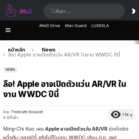
ค้นหา:
ส
ผิ
iMoD Drive
Max Guard
LUXESLA
เมนู
เรื่อง
คุณอยู่ที่นี่:
หน้าหลัก
News
ลือ! Apple อาจเปิดตัวแว่น AR/VR ในงาน WWDC ปีนี้
ล่าสุด
NEWS
ลือ! Apple อาจเปิดตัวแว่น AR/VR ใน
งาน WWDC ปีนี้
โดย
Thitirath Kinaret
1.5k
ดู
4 ปีที่แล้ว
Ming-Chi Kuo เผย
Apple อาจเปิดตัวแว่น AR/VR
ช่วงใดช่วง
หนึ่งต้น-กลางปีนี้ หรือไม่ก็ในงาน WWDC เดือน มิ.ย. เลย!