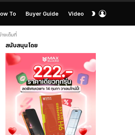
เข้า
สลับ
ow To
Buyer Guide
Video
สู่
ผิว
ระบบ
40:16
งเต็มที่
สนับสนุนโดย