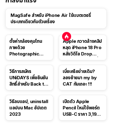
กำลังมาแรง
MagSafe สำหรับ iPhone Air ใช้แบตเตอรี่
ประเภทเดียวกับตัวเครื่อง
ตั้งค่ากล้องคุมโทน
Apple กวาดล้างคลิป
ภาพด้วย
หลุด iPhone 18 Pro
Photographic
หลังวิดีโอ Drop
Style ใน iPhone 16,
Test ปลิวหายจากสื่อ
iPhone 16 Pro
โซเชียล
วิธีการสมัคร
เบื่อเครือข่ายเดิม?
UNiDAYS เพื่อยืนยัน
ลองย้ายมา my by
สิทธิ์สำหรับ Back to
CAT กันเถอะ !!!
School 2565
วิธีลบแอป, uninstall
เปิดตัว Apple
แอปบน Mac อัปเดต
Pencil ใหม่ใช้พอร์ต
2023
USB-C ราคา 3,190
บาท ขาย พ.ย. 2023
นี้