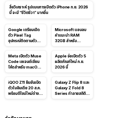
สื่อวิเคราะห์ รูปแบบการเปิดตัว iPhone ก.ย. 2026
นี้ จะมี “ชีวิตชีวา” มากขึ้น
Google เตรียมเปิด
Microsoft แอบลบ
ตัว Pixel Tag
คำแนะนำ RAM
อุปกรณ์ติดตามตัว
32GB สำหรับ
ราคาเดียวกับ AirTag
Windows 11 ออก
จากเว็บตัวเอง
Meta เปิดตัว Muse
Apple จ่อเปิดตัว 5
Code เอเจนต์เขียน
ผลิตภัณฑ์ใหม่ ก.ย.
โค้ดสำหรับ macOS
2026 นี้
และ Linux
iQOO Z11 ยืนยันเปิด
Galaxy Z Flip 8 และ
ตัวในอินเดีย 20 ส.ค.
Galaxy Z Fold 8
พร้อมดีไซน์ใหม่ต่าง
Series ทำลายสถิติ
จากรุ่นจีน
ยอดจองในเกาหลีใต้