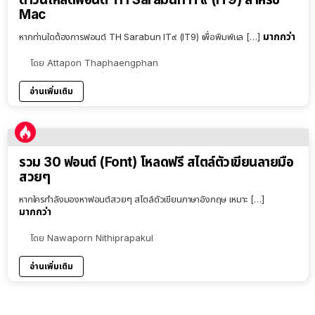
Mac
มากกว่า
หากท่านใดต้องการฟอนต์ TH Sarabun IT๙ (IT9) เพื่อพิมพ์แล […]
โดย
Attapon Thaphaengphan
อ่านเพิ่มเติม
รวม 30 ฟอนต์ (Font) โหลดฟรี สไตล์ตัวเขียนลายมือ
สวยๆ
หากใครกำลังมองหาฟอนต์สวยๆ สไตล์ตัวเขียนภาษาอังกฤษ เหมาะ […]
มากกว่า
โดย
Nawaporn Nithiprapakul
อ่านเพิ่มเติม