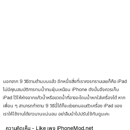
นอกจาก 9 วิธีตามด้านบนแล้ว อีกหนึ่งสิ่งที่เราควรทราบเลยก็คือ iPad
ไม่มีคุณสมบัติการทนน้ำทนฝุ่นเหมือน iPhone ดังนั้นจึงควรเก็บ
iPad ไว้ให้ห่างจากแก้วน้ำหรือขวดน้ำที่อาจจะโดนน้ำหกใส่เครื่องได้ หาก
เพื่อน ๆ สามารถทำตาม 9 วิธีนี้ได้ก็จะช่วยถนอมตัวเครื่อง iPad ของ
เราให้ใช้งานได้ยาวนานแน่นอน อย่าลืมนำไปปรับใช้กันดูนะคะ
ความคิดเห็น - Like เพจ iPhoneMod.net