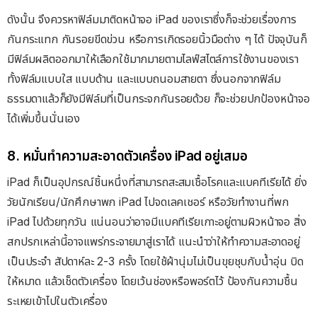
ดังนั้น จึงควรหาฟิล์มมาติดหน้าจอ iPad ของเราซึ่งก็จะช่วยเรื่องการ
กันกระแทก กันรอยขีดข่วน หรือการเกิดรอยนิ้วมือต่าง ๆ ได้ ปัจจุบันก็
มีฟิล์มผลิตออกมาให้เลือกใช้มากมายตามไลฟ์สไตล์การใช้งานของเรา
ทั้งฟิล์มแบบใส แบบด้าน และแบบถนอมสายตา ซึ่งนอกจากฟิล์ม
ธรรมดาแล้วก็ยังมีฟิล์มที่เป็นกระจกกันรอยด้วย ก็จะช่วยปกป้องหน้าจอ
ได้เพิ่มขึ้นนั่นเอง
8. หมั่นทำความสะอาดตัวเครื่อง iPad อยู่เสมอ
iPad ก็เป็นอุปกรณ์ชิ้นหนึ่งที่สามารถสะสมเชื้อโรคและแบคทีเรียได้ ยิ่ง
วัยนักเรียน/นักศึกษาพก iPad ไปจดเลคเชอร์ หรือวัยทำงานที่พก
iPad ไปด้วยทุกวัน แน่นอนว่าอาจมีแบคทีเรียเกาะอยู่ตามผิวหน้าจอ สิ่ง
สกปรกเหล่านี้อาจแพร่กระจายมาสู่เราได้ แนะนำว่าให้ทำความสะอาดอยู่
เป็นประจำ สัปดาห์ละ 2-3 ครั้ง โดยใช้ผ้านุ่มไม่เป็นขุยชุบกับน้ำอุ่น บิด
ให้หมาด แล้วเช็ดตัวเครื่อง โดยเว้นช่องหรือพอร์ตไว้ ป้องกันความชื้น
ระเหยเข้าไปในตัวเครื่อง