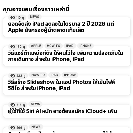
คุณอาจชอบเรื่องราวเหล่านี้
NEWS
110
ดู
ยอดจัดส่ง iPad ลดลงในไตรมาส 2 ปี 2026 แต่
Apple ยังครองผู้นำตลาดแท็บเล็ต
APPLE
HOW TO
IPAD
IPHONE
162
ดู
วิธีแชร์ตำแหน่งที่ตั้ง ให้คนไว้ใจ เพิ่มความปลอดภัยใน
การเดินทาง สำหรับ iPhone, iPad
HOW TO
IPAD
IPHONE
433
ดู
วิธีสร้าง Slideshow ในแอป Photos ให้เป็นไฟล์
วิดีโอ สำหรับ iPhone, iPad
NEWS
718
ดู
ผู้ใช้ที่ใช้ Siri AI หนัก อาจต้องสมัคร iCloud+ เพิ่ม
NEWS
466
ดู