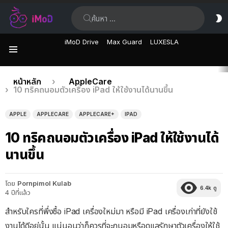
ค้นหา:
ส
ผิ
iMoD Drive
Max Guard
LUXESLA
เมนู
เรื่อง
คุณอยู่ที่นี่:
หน้าหลัก
AppleCare
10 ทริคถนอมตัวเครื่อง iPad ให้ใช้งานได้นานขึ้น
ล่าสุด
APPLE
APPLECARE
APPLECARE+
IPAD
10 ทริคถนอมตัวเครื่อง iPad ให้ใช้งานได้
นานขึ้น
โดย
Pornpimol Kulab
6.4k
ดู
4 ปีที่แล้ว
สำหรับใครที่พึ่งซื้อ iPad เครื่องใหม่มา หรือมี iPad เครื่องเก่าที่ยังใช้
งานได้ดีอยู่นั้น แน่นอนว่าก็ควรที่จะถนอมหรือดูแลรักษาตัวเครื่องให้ใช้