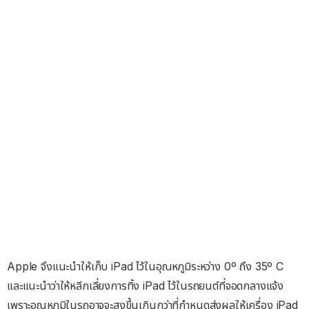
Apple จึงแนะนำให้เก็บ iPad ไว้ในอุณหภูมิระหว่าง 0º ถึง 35º C
และแนะนำว่าให้หลีกเลี่ยงการทิ้ง iPad ไว้ในรถยนต์ที่จอดกลางแจ้ง
เพราะอุณหภูมิในรถอาจจะสูงขึ้นเกินกว่าที่กำหนดส่งผลให้เครื่อง iPad