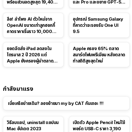
พร้อมส่วนลดสูงสุด 19,400
และ Pro และขยาย GPT-5.6
บาท
Luna ให้ผู้ใช้ฟรี
ลือ! ลำโพง AI ตัวใหม่จาก
อุปกรณ์ Samsung Galaxy
OpenAI ขนาดเท่าลูกฮอกกี้
ที่คาดว่าจะรองรับ One UI
คาดราคาเริ่มราว 10,000
9.5
บาท
ยอดจัดส่ง iPad ลดลงใน
Apple ครอง 65% ตลาด
ไตรมาส 2 ปี 2026 แต่
สมาร์ตโฟนพรีเมียม หลังตลาด
Apple ยังครองผู้นำตลาด
ทำสถิติสูงสุดใหม่
แท็บเล็ต
กำลังมาแรง
เบื่อเครือข่ายเดิม? ลองย้ายมา my by CAT กันเถอะ !!!
วิธีลบแอป, uninstall แอปบน
เปิดตัว Apple Pencil ใหม่ใช้
Mac อัปเดต 2023
พอร์ต USB-C ราคา 3,190