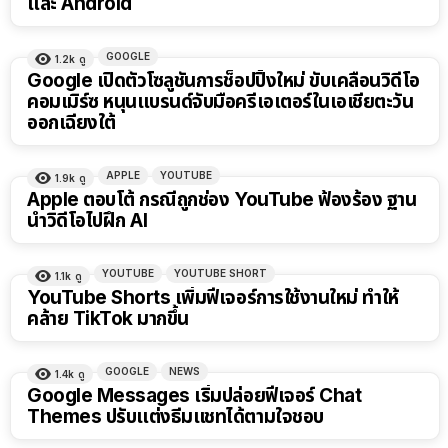
และ Android
GOOGLE
1.2k
ดู
Google เปิดตัวโซลูชันการช็อปปิ้งใหม่ ขับเคลื่อนวิดีโอ
คอมเมิร์ซ หนุนแบรนด์จับมือครีเอเตอร์ในเอเชียตะวัน
ออกเฉียงใต้
APPLE
YOUTUBE
1.9k
ดู
Apple ตอบโต้ กรณีถูกช่อง YouTube ฟ้องร้อง ฐาน
นำวิดีโอไปฝึก AI
YOUTUBE
YOUTUBE SHORT
1.1k
ดู
YouTube Shorts เพิ่มฟีเจอร์การใช้งานใหม่ ทำให้
คล้าย TikTok มากขึ้น
GOOGLE
NEWS
1.4k
ดู
Google Messages เริ่มปล่อยฟีเจอร์ Chat
Themes ปรับแต่งธีมแชทได้ตามใจชอบ