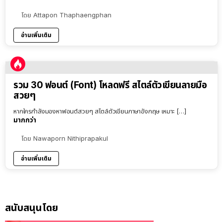
โดย
Attapon Thaphaengphan
อ่านเพิ่มเติม
รวม 30 ฟอนต์ (Font) โหลดฟรี สไตล์ตัวเขียนลายมือ
สวยๆ
หากใครกำลังมองหาฟอนต์สวยๆ สไตล์ตัวเขียนภาษาอังกฤษ เหมาะ […]
มากกว่า
โดย
Nawaporn Nithiprapakul
อ่านเพิ่มเติม
สนับสนุนโดย