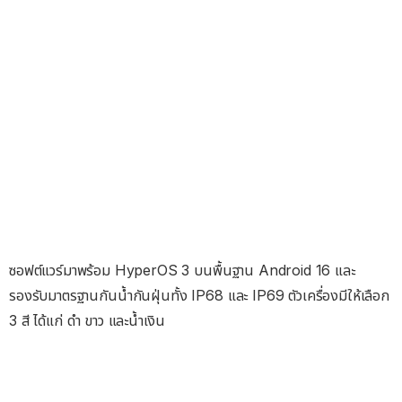
ซอฟต์แวร์มาพร้อม HyperOS 3 บนพื้นฐาน Android 16 และ
รองรับมาตรฐานกันน้ำกันฝุ่นทั้ง IP68 และ IP69 ตัวเครื่องมีให้เลือก
3 สี ได้แก่ ดำ ขาว และน้ำเงิน