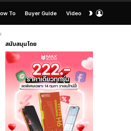
เข้า
สลับ
ow To
Buyer Guide
Video
สู่
ผิว
ระบบ
40:16
ย
สนับสนุนโดย