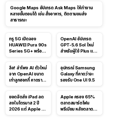
Google Maps อัปเกรด Ask Maps ให้ทำงาน
หลายขั้นตอนได้ เช่น สั่งอาหาร, ติดตามขนส่ง
สาธารณะ
ทรู 5G เปิดจอง
OpenAI อัปเกรด
HUAWEI Pura 90s
GPT-5.6 Sol ใหม่
Series 5G+ พร้อม
สำหรับผู้ใช้ Plus และ
ส่วนลดสูงสุด 19,400
Pro และขยาย GPT-
บาท
5.6 Luna ให้ผู้ใช้ฟรี
ลือ! ลำโพง AI ตัวใหม่
อุปกรณ์ Samsung
จาก OpenAI ขนาด
Galaxy ที่คาดว่าจะ
เท่าลูกฮอกกี้ คาดราคา
รองรับ One UI 9.5
เริ่มราว 10,000 บาท
ยอดจัดส่ง iPad ลด
Apple ครอง 65%
ลงในไตรมาส 2 ปี
ตลาดสมาร์ตโฟน
2026 แต่ Apple ยัง
พรีเมียม หลังตลาดทำ
ครองผู้นำตลาด
สถิติสูงสุดใหม่
แท็บเล็ต