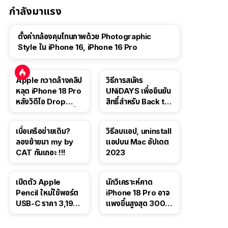
กำลังมาแรง
ตั้งค่ากล้องคุมโทนภาพด้วย Photographic
Style ใน iPhone 16, iPhone 16 Pro
Apple กวาดล้างคลิป
วิธีการสมัคร
หลุด iPhone 18 Pro
UNiDAYS เพื่อยืนยัน
หลังวิดีโอ Drop
สิทธิ์สำหรับ Back to
Test ปลิวหายจากสื่อ
School 2565
โซเชียล
เบื่อเครือข่ายเดิม?
วิธีลบแอป, uninstall
ลองย้ายมา my by
แอปบน Mac อัปเดต
CAT กันเถอะ !!!
2023
เปิดตัว Apple
นักวิเคราะห์คาด
Pencil ใหม่ใช้พอร์ต
iPhone 18 Pro อาจ
USB-C ราคา 3,190
แพงขึ้นสูงสุด 300
บาท ขาย พ.ย. 2023
ดอลลาร์ เริ่มต้นแตะ
นี้
1,399 ดอลลาร์