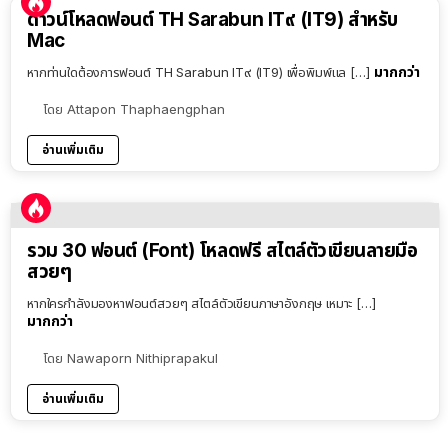
ดาวน์โหลดฟอนต์ TH Sarabun IT๙ (IT9) สำหรับ
Mac
มากกว่า
หากท่านใดต้องการฟอนต์ TH Sarabun IT๙ (IT9) เพื่อพิมพ์แล […]
โดย
Attapon Thaphaengphan
อ่านเพิ่มเติม
รวม 30 ฟอนต์ (Font) โหลดฟรี สไตล์ตัวเขียนลายมือ
สวยๆ
หากใครกำลังมองหาฟอนต์สวยๆ สไตล์ตัวเขียนภาษาอังกฤษ เหมาะ […]
มากกว่า
โดย
Nawaporn Nithiprapakul
อ่านเพิ่มเติม