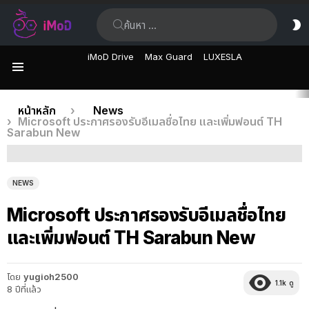
ค้นหา:
ส
ผิ
iMoD Drive
Max Guard
LUXESLA
เมนู
เรื่อง
คุณอยู่ที่นี่:
หน้าหลัก
News
Microsoft ประกาศรองรับอีเมลชื่อไทย และเพิ่มฟอนต์ TH
ล่าสุด
Sarabun New
NEWS
Microsoft ประกาศรองรับอีเมลชื่อไทย
และเพิ่มฟอนต์ TH Sarabun New
โดย
yugioh2500
1.1k
ดู
8 ปีที่แล้ว