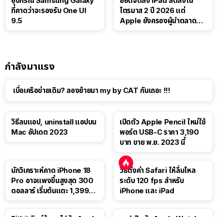
อุปกรณ์ Samsung Galaxy
ยอดจัดส่ง iPad ลดลงใน
ที่คาดว่าจะรองรับ One UI
ไตรมาส 2 ปี 2026 แต่
9.5
Apple ยังครองผู้นำตลาด
แท็บเล็ต
กำลังมาแรง
เบื่อเครือข่ายเดิม? ลองย้ายมา my by CAT กันเถอะ !!!
วิธีลบแอป, uninstall แอปบน
เปิดตัว Apple Pencil ใหม่ใช้
Mac อัปเดต 2023
พอร์ต USB-C ราคา 3,190
บาท ขาย พ.ย. 2023 นี้
นักวิเคราะห์คาด iPhone 18
วิธีตั้งค่า Safari ให้ลื่นไหล
Pro อาจแพงขึ้นสูงสุด 300
ระดับ 120 fps สำหรับ
ดอลลาร์ เริ่มต้นแตะ 1,399
iPhone และ iPad
ดอลลาร์