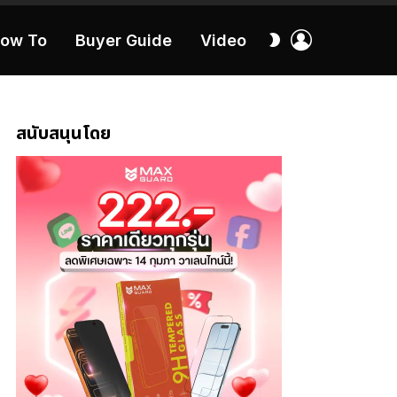
เข้า
สลับ
ow To
Buyer Guide
Video
สู่
ผิว
ระบบ
40:16
สนับสนุนโดย