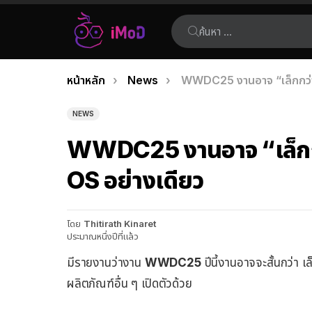
ค้นหา:
คุณอยู่ที่นี่:
หน้าหลัก
News
WWDC25 งานอาจ “เล็กกว่า” 
เรื่อง
ล่าสุด
NEWS
WWDC25 งานอาจ “เล็กกว่า
OS อย่างเดียว
โดย
Thitirath Kinaret
ประมาณหนึ่งปีที่แล้ว
มีรายงานว่างาน
WWDC25
ปีนี้งานอาจจะสั้นกว่า เ
ผลิตภัณฑ์อื่น ๆ เปิดตัวด้วย