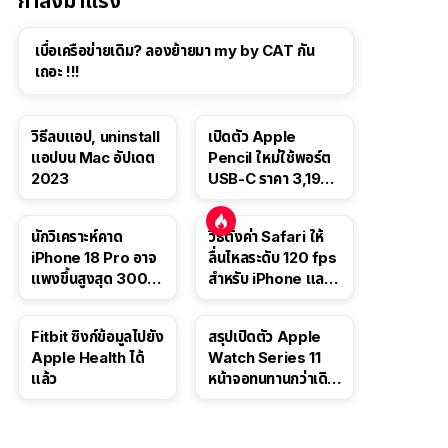
กำลังมาแรง
เบื่อเครือข่ายเดิม? ลองย้ายมา my by CAT กัน
เถอะ !!!
วิธีลบแอป, uninstall
เปิดตัว Apple
แอปบน Mac อัปเดต
Pencil ใหม่ใช้พอร์ต
2023
USB-C ราคา 3,190
บาท ขาย พ.ย. 2023
นี้
นักวิเคราะห์คาด
วิธีตั้งค่า Safari ให้
iPhone 18 Pro อาจ
ลื่นไหลระดับ 120 fps
แพงขึ้นสูงสุด 300
สำหรับ iPhone และ
ดอลลาร์ เริ่มต้นแตะ
iPad
1,399 ดอลลาร์
Fitbit ซิงก์ข้อมูลไปยัง
สรุปเปิดตัว Apple
Apple Health ได้
Watch Series 11
แล้ว
หน้าจอทนทานกว่าเดิม
2 เท่า เน้นฟีเจอร์
สุขภาพ