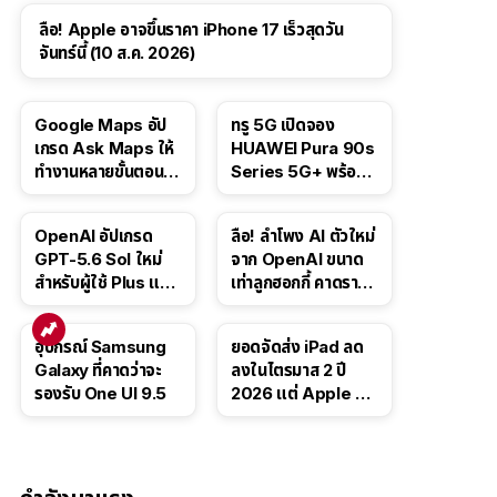
ลือ! Apple อาจขึ้นราคา iPhone 17 เร็วสุดวัน
จันทร์นี้ (10 ส.ค. 2026)
Google Maps อัป
ทรู 5G เปิดจอง
เกรด Ask Maps ให้
HUAWEI Pura 90s
ทำงานหลายขั้นตอนได้
Series 5G+ พร้อม
เช่น สั่งอาหาร,
ส่วนลดสูงสุด 19,400
ติดตามขนส่ง
บาท
OpenAI อัปเกรด
ลือ! ลำโพง AI ตัวใหม่
สาธารณะ
GPT-5.6 Sol ใหม่
จาก OpenAI ขนาด
สำหรับผู้ใช้ Plus และ
เท่าลูกฮอกกี้ คาดราคา
Pro และขยาย GPT-
เริ่มราว 10,000 บาท
5.6 Luna ให้ผู้ใช้ฟรี
อุปกรณ์ Samsung
ยอดจัดส่ง iPad ลด
Galaxy ที่คาดว่าจะ
ลงในไตรมาส 2 ปี
รองรับ One UI 9.5
2026 แต่ Apple ยัง
ครองผู้นำตลาด
แท็บเล็ต