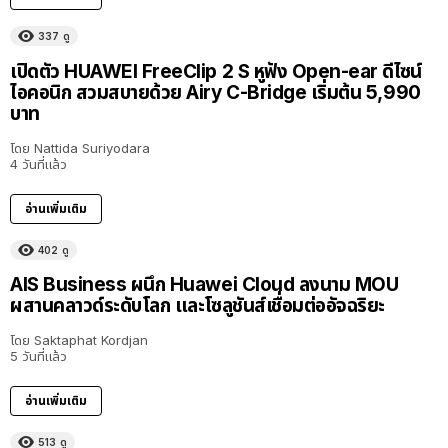
337
ดู
เปิดตัว HUAWEI FreeClip 2 S หูฟัง Open-ear ดีไซน์
ไอคอนิก สวมสบายด้วย Airy C-Bridge เริ่มต้น 5,990
บาท
โดย
Nattida Suriyodara
4 วันที่แล้ว
อ่านเพิ่มเติม
402
ดู
AIS Business ผนึก Huawei Cloud ลงนาม MOU
ผสานคลาวด์ระดับโลก และโซลูชันส์เชื่อมต่ออัจฉริยะ
โดย
Saktaphat Kordjan
5 วันที่แล้ว
อ่านเพิ่มเติม
513
ดู