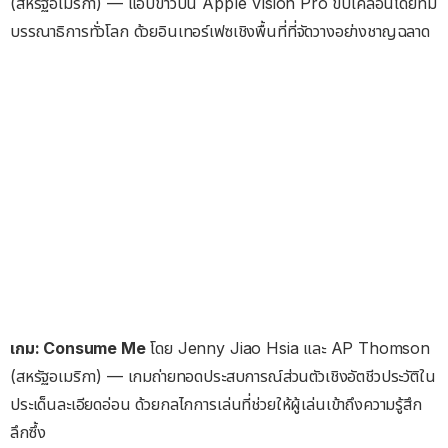
(สหรัฐอเมริกา) — แอปข่าวบน Apple Vision Pro ขับเคลื่อนโดยทีม
บรรณาธิการทั่วโลก ด้วยอินเทอร์เฟซเชิงพื้นที่ที่จัดวางอย่างชาญฉลาด
เกม: Consume Me
โดย Jenny Jiao Hsia และ AP Thomson
(สหรัฐอเมริกา) — เกมถ่ายทอดประสบการณ์ส่วนตัวเชิงอัตชีวประวัติใน
ประเด็นละเอียดอ่อน ด้วยกลไกการเล่นที่ช่วยให้ผู้เล่นเข้าถึงความรู้สึก
ลึกซึ้ง