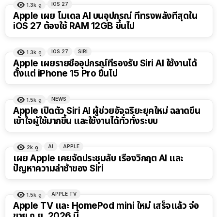
IOS 27
1.3k
ดู
Apple เผย โมเดล AI บนอุปกรณ์ ที่ทรงพลังที่สุดใน
iOS 27 ต้องใช้ RAM 12GB ขึ้นไป
IOS 27
SIRI
1.3k
ดู
Apple เผยรายชื่ออุปกรณ์ที่รองรับ Siri AI ใช้งานได้
ตั้งแต่ iPhone 15 Pro ขึ้นไป
NEWS
1.5k
ดู
Apple เปิดตัว Siri AI ผู้ช่วยอัจฉริยะยุคใหม่ ฉลาดขึ้น
เข้าใจผู้ใช้มากขึ้น และใช้งานได้ทั่วทั้งระบบ
AI
APPLE
2k
ดู
เผย Apple เคยจัดประชุมลับ เรื่องวิกฤต AI และ
ปัญหาความล่าช้าของ Siri
APPLE TV
1.5k
ดู
Apple TV และ HomePod mini ใหม่ เสร็จแล้ว จ่อ
ขาย ก.ย. 2026 นี้