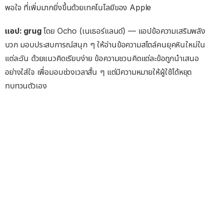
พอใจ ที่เพิ่มมากยิ่งขึ้นด้วยเทคโนโลยีของ Apple
แอป: grug
โดย Ocho (เนเธอร์แลนด์) — แอปข้อความเสริมพลัง
บวก มอบประสบการณ์สนุก ๆ ให้อ่านข้อความสไตล์คนยุคหินใหม่ใน
แต่ละวัน ด้วยแนวคิดเรียบง่าย ข้อความชวนคิดแต่ละข้อถูกนำเสนอ
อย่างใส่ใจ เพื่อมอบช่วงเวลาสั้น ๆ แต่มีความหมายให้ผู้ใช้ได้หยุด
ทบทวนตัวเอง