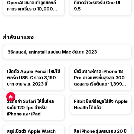
OpenAI ขนาดเท่าลูกฮอกกี้
ที่คาดว่าจะรองรับ One UI
คาดราคาเริ่มราว 10,000
9.5
บาท
กำลังมาแรง
วิธีลบแอป, uninstall แอปบน Mac อัปเดต 2023
เปิดตัว Apple Pencil ใหม่ใช้
นักวิเคราะห์คาด iPhone 18
พอร์ต USB-C ราคา 3,190
Pro อาจแพงขึ้นสูงสุด 300
บาท ขาย พ.ย. 2023 นี้
ดอลลาร์ เริ่มต้นแตะ 1,399
ดอลลาร์
วิธีตั้งค่า Safari ให้ลื่นไหล
Fitbit ซิงก์ข้อมูลไปยัง Apple
ระดับ 120 fps สำหรับ
Health ได้แล้ว
iPhone และ iPad
สรุปเปิดตัว Apple Watch
ลือ iPhone รุ่นครบรอบ 20 ปี