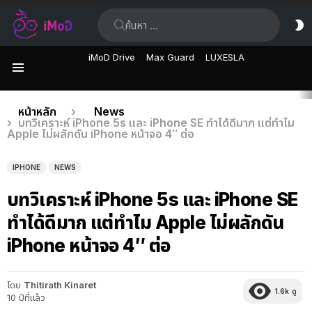
ค้นหา:
ส
ผิ
iMoD Drive
Max Guard
LUXESLA
เมนู
เรื่อง
คุณอยู่ที่นี่:
หน้าหลัก
News
บทวิเคราะห์ iPhone 5s และ iPhone SE ทำได้ดีมาก แต่ทำไม
ล่าสุด
Apple ไม่ผลักดัน iPhone หน้าจอ 4″ ต่อ
IPHONE
NEWS
บทวิเคราะห์ iPhone 5s และ iPhone SE
ทำได้ดีมาก แต่ทำไม Apple ไม่ผลักดัน
iPhone หน้าจอ 4″ ต่อ
โดย
Thitirath Kinaret
1.6k
ดู
10 ปีที่แล้ว