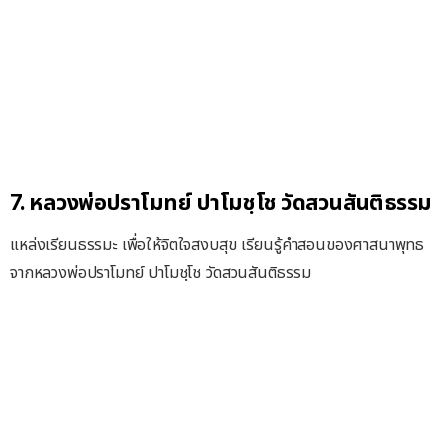
7. หลวงพ่อปราโมทย์ ปาโมชฺโช วัดสวนสันติธรรม
แหล่งเรียนธรรมะ เพื่อให้จิตใจสงบสุข เรียนรู้คำสอนของศาสนาพุทธ
จากหลวงพ่อปราโมทย์ ปาโมชฺโช วัดสวนสันติธรรม