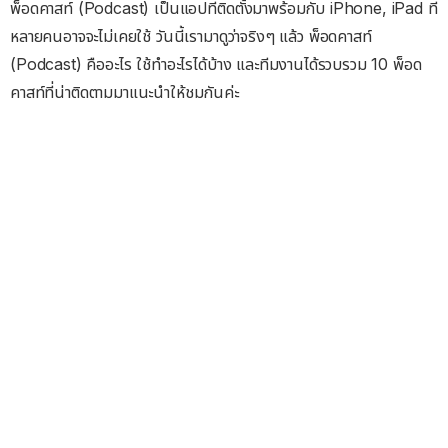
พ็อดคาสท์ (Podcast) เป็นแอปที่ติดตั้งมาพร้อมกับ iPhone, iPad ที่
หลายคนอาจจะไม่เคยใช้ วันนี้เรามาดูว่าจริงๆ แล้ว พ็อดคาสท์
(Podcast) คืออะไร ใช้ทำอะไรได้บ้าง และทีมงานได้รวบรวม 10 พ็อด
คาสท์ที่น่าติดตามมาแนะนำให้ชมกันค่ะ