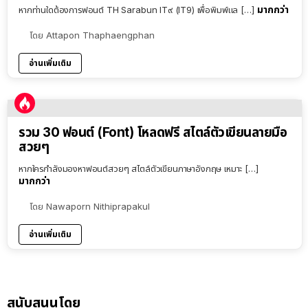
มากกว่า
หากท่านใดต้องการฟอนต์ TH Sarabun IT๙ (IT9) เพื่อพิมพ์แล […]
โดย
Attapon Thaphaengphan
อ่านเพิ่มเติม
รวม 30 ฟอนต์ (Font) โหลดฟรี สไตล์ตัวเขียนลายมือ
สวยๆ
หากใครกำลังมองหาฟอนต์สวยๆ สไตล์ตัวเขียนภาษาอังกฤษ เหมาะ […]
มากกว่า
โดย
Nawaporn Nithiprapakul
อ่านเพิ่มเติม
สนับสนุนโดย