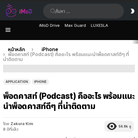
ค้นหา:
ส
ผิ
iMoD Drive
Max Guard
LUXESLA
เมนู
เรื่อง
คุณอยู่ที่นี่:
หน้าหลัก
iPhone
พ็อดคาสท์ (Podcast) คืออะไร พร้อมแนะนำพ็อดคาสท์ดีๆ ที่
ล่าสุด
น่าติดตาม
APPLICATION
IPHONE
พ็อดคาสท์ (Podcast) คืออะไร พร้อมแนะ
นำพ็อดคาสท์ดีๆ ที่น่าติดตาม
โดย
Zakura Kim
56.8k
ดู
8 ปีที่แล้ว