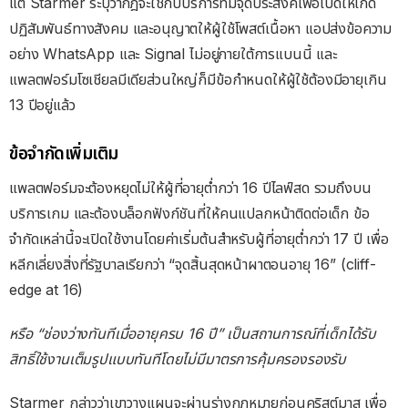
แต่ Starmer ระบุว่ากฎจะใช้กับบริการที่มีจุดประสงค์เพื่อเปิดให้เกิด
ปฏิสัมพันธ์ทางสังคม และอนุญาตให้ผู้ใช้โพสต์เนื้อหา แอปส่งข้อความ
อย่าง WhatsApp และ Signal ไม่อยู่ภายใต้การแบนนี้ และ
แพลตฟอร์มโซเชียลมีเดียส่วนใหญ่ก็มีข้อกำหนดให้ผู้ใช้ต้องมีอายุเกิน
13 ปีอยู่แล้ว
ข้อจำกัดเพิ่มเติม
แพลตฟอร์มจะต้องหยุดไม่ให้ผู้ที่อายุต่ำกว่า 16 ปีไลฟ์สด รวมถึงบน
บริการเกม และต้องบล็อกฟังก์ชันที่ให้คนแปลกหน้าติดต่อเด็ก ข้อ
จำกัดเหล่านี้จะเปิดใช้งานโดยค่าเริ่มต้นสำหรับผู้ที่อายุต่ำกว่า 17 ปี เพื่อ
หลีกเลี่ยงสิ่งที่รัฐบาลเรียกว่า “จุดสิ้นสุดหน้าผาตอนอายุ 16” (cliff-
edge at 16)
หรือ “ช่องว่างทันทีเมื่ออายุครบ 16 ปี” เป็นสถานการณ์ที่เด็กได้รับ
สิทธิ์ใช้งานเต็มรูปแบบทันทีโดยไม่มีมาตรการคุ้มครองรองรับ
Starmer กล่าวว่าเขาวางแผนจะผ่านร่างกฎหมายก่อนคริสต์มาส เพื่อ