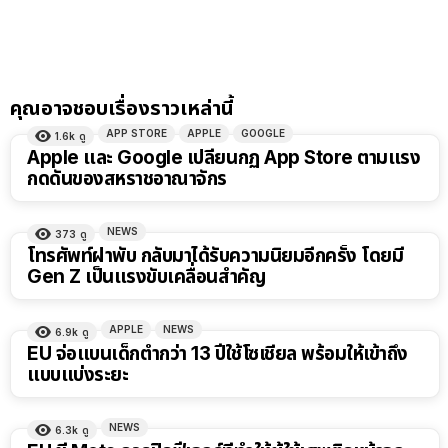
คุณอาจชอบเรื่องราวเหล่านี้
APP STORE
APPLE
GOOGLE
1.6k
ดู
Apple และ Google เปลี่ยนกฏ App Store ตามแรง
กดดันของสหราชอาณาจักร
NEWS
373
ดู
โทรศัพท์ฝาพับ กลับมาได้รับความนิยมอีกครั้ง โดยมี
Gen Z เป็นแรงขับเคลื่อนสำคัญ
APPLE
NEWS
6.9k
ดู
EU จ่อแบนเด็กต่ำกว่า 13 ปีใช้โซเชียล พร้อมให้เข้าถึง
แบบแบ่งระยะ
NEWS
6.3k
ดู