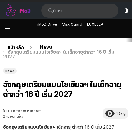
ค้นหา:
ส
ผิ
iMoD Drive
Max Guard
LUXESLA
เมนู
เรื่อง
คุณอยู่ที่นี่:
หน้าหลัก
News
อังกฤษเตรียมแบนโซเชียลฯ ในเด็กอายุต่ำกว่า 16 ปี เริ่ม
ล่าสุด
2027
NEWS
อังกฤษเตรียมแบนโซเชียลฯ ในเด็กอายุ
ต่ำกว่า 16 ปี เริ่ม 2027
โดย
Thitirath Kinaret
1.8k
ดู
2 เดือนที่แล้ว
อังกฤษเตรียมแบนโซเชียลฯ เ
ด็กอายุ ต่ำกว่า 16 ปี เริ่ม 2027