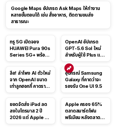
Google Maps อัปเกรด Ask Maps ให้ทำงาน
หลายขั้นตอนได้ เช่น สั่งอาหาร, ติดตามขนส่ง
สาธารณะ
ทรู 5G เปิดจอง
OpenAI อัปเกรด
HUAWEI Pura 90s
GPT-5.6 Sol ใหม่
Series 5G+ พร้อม
สำหรับผู้ใช้ Plus และ
ส่วนลดสูงสุด 19,400
Pro และขยาย GPT-
บาท
5.6 Luna ให้ผู้ใช้ฟรี
ลือ! ลำโพง AI ตัวใหม่
อุปกรณ์ Samsung
จาก OpenAI ขนาด
Galaxy ที่คาดว่าจะ
เท่าลูกฮอกกี้ คาดราคา
รองรับ One UI 9.5
เริ่มราว 10,000 บาท
ยอดจัดส่ง iPad ลด
Apple ครอง 65%
ลงในไตรมาส 2 ปี
ตลาดสมาร์ตโฟน
2026 แต่ Apple ยัง
พรีเมียม หลังตลาดทำ
ครองผู้นำตลาด
สถิติสูงสุดใหม่
แท็บเล็ต