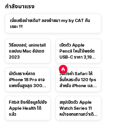
กำลังมาแรง
เบื่อเครือข่ายเดิม? ลองย้ายมา my by CAT กัน
เถอะ !!!
วิธีลบแอป, uninstall
เปิดตัว Apple
แอปบน Mac อัปเดต
Pencil ใหม่ใช้พอร์ต
2023
USB-C ราคา 3,190
บาท ขาย พ.ย. 2023
นี้
นักวิเคราะห์คาด
วิธีตั้งค่า Safari ให้
iPhone 18 Pro อาจ
ลื่นไหลระดับ 120 fps
แพงขึ้นสูงสุด 300
สำหรับ iPhone และ
ดอลลาร์ เริ่มต้นแตะ
iPad
1,399 ดอลลาร์
Fitbit ซิงก์ข้อมูลไปยัง
สรุปเปิดตัว Apple
Apple Health ได้
Watch Series 11
แล้ว
หน้าจอทนทานกว่าเดิม
2 เท่า เน้นฟีเจอร์
สุขภาพ