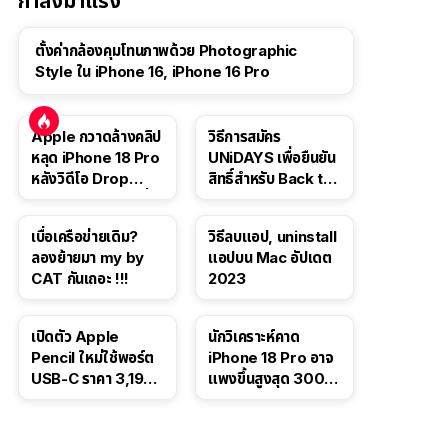
กำลังมาแรง
ตั้งค่ากล้องคุมโทนภาพด้วย Photographic
Style ใน iPhone 16, iPhone 16 Pro
Apple กวาดล้างคลิป
วิธีการสมัคร
หลุด iPhone 18 Pro
UNiDAYS เพื่อยืนยัน
หลังวิดีโอ Drop
สิทธิ์สำหรับ Back to
Test ปลิวหายจากสื่อ
School 2565
โซเชียล
เบื่อเครือข่ายเดิม?
วิธีลบแอป, uninstall
ลองย้ายมา my by
แอปบน Mac อัปเดต
CAT กันเถอะ !!!
2023
เปิดตัว Apple
นักวิเคราะห์คาด
Pencil ใหม่ใช้พอร์ต
iPhone 18 Pro อาจ
USB-C ราคา 3,190
แพงขึ้นสูงสุด 300
บาท ขาย พ.ย. 2023
ดอลลาร์ เริ่มต้นแตะ
นี้
1,399 ดอลลาร์