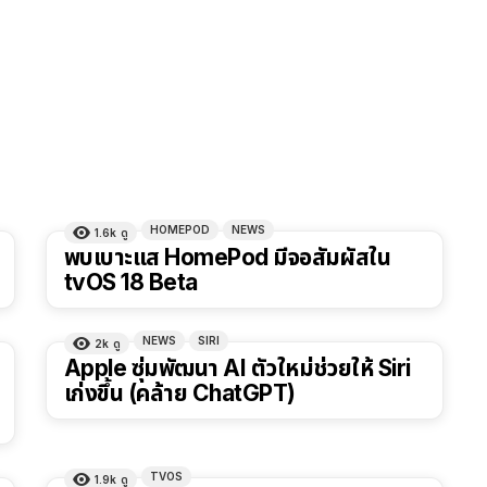
HOMEPOD
NEWS
1.6k
ดู
พบเบาะแส HomePod มีจอสัมผัสใน
tvOS 18 Beta
NEWS
SIRI
2k
ดู
Apple ซุ่มพัฒนา AI ตัวใหม่ช่วยให้ Siri
เก่งขึ้น (คล้าย ChatGPT)
TVOS
1.9k
ดู