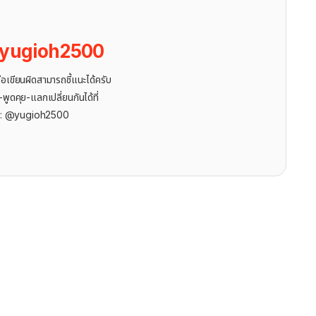
yugioh2500
ขียนผิดสามารถชี้แนะได้ครับ
ูดคุย-แลกเปลี่ยนกันได้ที่
r: @yugioh2500