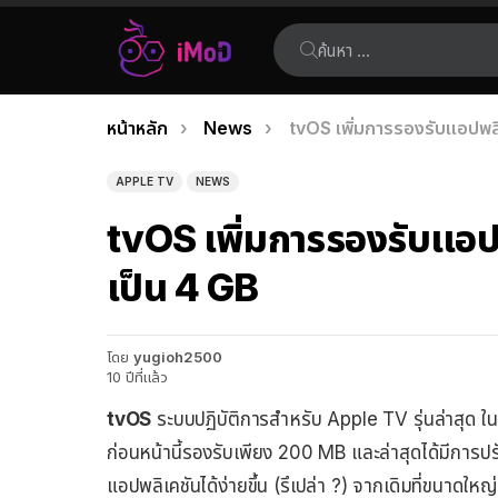
ค้นหา:
คุณอยู่ที่นี่:
หน้าหลัก
News
tvOS เพิ่มการรองรับแอปพล
เรื่อง
ล่าสุด
APPLE TV
NEWS
tvOS เพิ่มการรองรับแอป
เป็น 4 GB
โดย
yugioh2500
10 ปีที่แล้ว
tvOS
ระบบปฏิบัติการสำหรับ Apple TV รุ่นล่าสุด ใ
ก่อนหน้านี้รองรับเพียง 200 MB และล่าสุดได้มีการปร
แอปพลิเคชันได้ง่ายขึ้น (รึเปล่า ?) จากเดิมที่ขนาดใหญ่เ