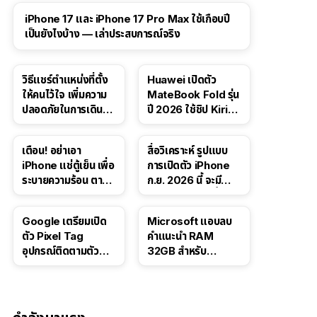
41:47
iPhone 17 และ iPhone 17 Pro Max ใช้เกือบปี
เป็นยังไงบ้าง — เล่าประสบการณ์จริง
วิธีแชร์ตำแหน่งที่ตั้ง
Huawei เปิดตัว
ให้คนไว้ใจ เพิ่มความ
MateBook Fold รุ่น
ปลอดภัยในการเดิน
ปี 2026 ใช้ชิป Kirin
ทาง สำหรับ iPhone,
X90 Plus
iPad
เตือน! อย่าเอา
สื่อวิเคราะห์ รูปแบบ
iPhone แช่ตู้เย็น เพื่อ
การเปิดตัว iPhone
ระบายความร้อน ตาม
ก.ย. 2026 นี้ จะมี
คำแนะนำใน TikTok
“ชีวิตชีวา” มากขึ้น
Google เตรียมเปิด
Microsoft แอบลบ
ตัว Pixel Tag
คำแนะนำ RAM
อุปกรณ์ติดตามตัว
32GB สำหรับ
ราคาเดียวกับ AirTag
Windows 11 ออก
จากเว็บตัวเอง