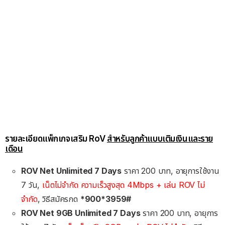
รายละเอียดแพ็กเกจเสริม RoV
สำหรับลูกค้าแบบเติมเงินและราย
เดือน
ROV Net Unlimited 7 Days
ราคา 200 บาท, อายุการใช้งาน
7 วัน,
เน็ตไม่จำกัด ความเร็วสูงสุด 4Mbps + เล่น ROV ไม่
จำกัด
, วิธีสมัครกด
*900*3959#
ROV Net 9GB Unlimited 7 Days
ราคา 200 บาท, อายุการ