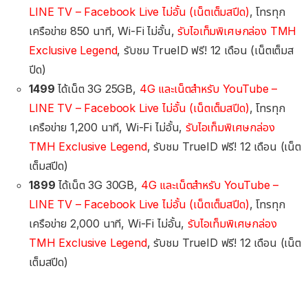
LINE TV – Facebook Live ไม่อั้น (เน็ตเต็มสปีด)
, โทรทุก
เครือข่าย 850 นาที, Wi-Fi ไม่อั้น,
รับไอเท็มพิเศษกล่อง TMH
Exclusive Legend
, รับชม TrueID ฟรี! 12 เดือน (เน็ตเต็มส
ปีด)
1499
ได้เน็ต 3G 25GB,
4G และเน็ตสำหรับ YouTube –
LINE TV – Facebook Live ไม่อั้น (เน็ตเต็มสปีด)
, โทรทุก
เครือข่าย 1,200 นาที, Wi-Fi ไม่อั้น,
รับไอเท็มพิเศษกล่อง
TMH Exclusive Legend
, รับชม TrueID ฟรี! 12 เดือน (เน็ต
เต็มสปีด)
1899
ได้เน็ต 3G 30GB,
4G และเน็ตสำหรับ YouTube –
LINE TV – Facebook Live ไม่อั้น (เน็ตเต็มสปีด)
, โทรทุก
เครือข่าย 2,000 นาที, Wi-Fi ไม่อั้น,
รับไอเท็มพิเศษกล่อง
TMH Exclusive Legend
, รับชม TrueID ฟรี! 12 เดือน (เน็ต
เต็มสปีด)