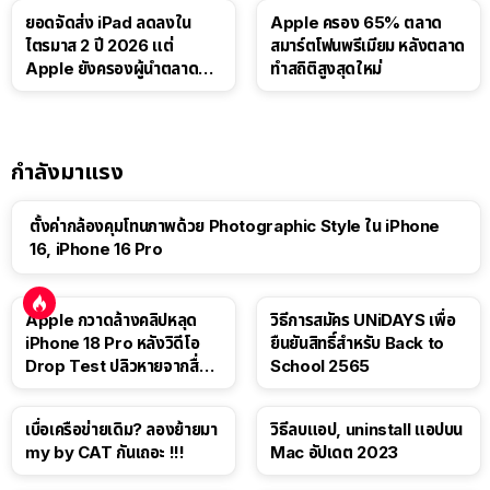
ยอดจัดส่ง iPad ลดลงใน
Apple ครอง 65% ตลาด
ไตรมาส 2 ปี 2026 แต่
สมาร์ตโฟนพรีเมียม หลังตลาด
Apple ยังครองผู้นำตลาด
ทำสถิติสูงสุดใหม่
แท็บเล็ต
กำลังมาแรง
ตั้งค่ากล้องคุมโทนภาพด้วย Photographic Style ใน iPhone
16, iPhone 16 Pro
Apple กวาดล้างคลิปหลุด
วิธีการสมัคร UNiDAYS เพื่อ
iPhone 18 Pro หลังวิดีโอ
ยืนยันสิทธิ์สำหรับ Back to
Drop Test ปลิวหายจากสื่อ
School 2565
โซเชียล
เบื่อเครือข่ายเดิม? ลองย้ายมา
วิธีลบแอป, uninstall แอปบน
my by CAT กันเถอะ !!!
Mac อัปเดต 2023