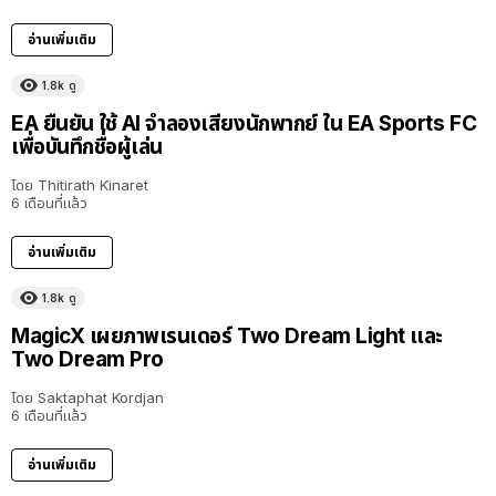
อ่านเพิ่มเติม
1.8k
ดู
EA ยืนยัน ใช้ AI จำลองเสียงนักพากย์ ใน EA Sports FC
เพื่อบันทึกชื่อผู้เล่น
โดย
Thitirath Kinaret
6 เดือนที่แล้ว
อ่านเพิ่มเติม
1.8k
ดู
MagicX เผยภาพเรนเดอร์ Two Dream Light และ
Two Dream Pro
โดย
Saktaphat Kordjan
6 เดือนที่แล้ว
อ่านเพิ่มเติม