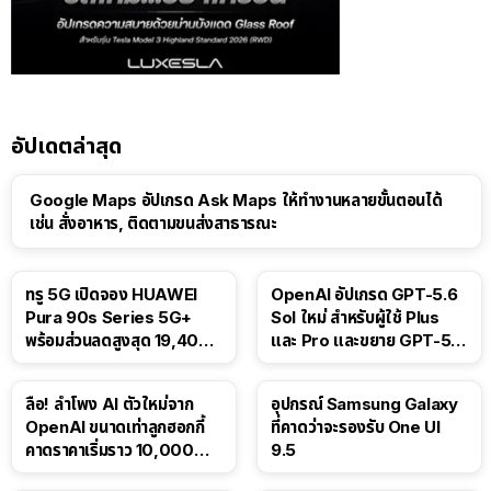
อัปเดตล่าสุด
Google Maps อัปเกรด Ask Maps ให้ทำงานหลายขั้นตอนได้
เช่น สั่งอาหาร, ติดตามขนส่งสาธารณะ
ทรู 5G เปิดจอง HUAWEI
OpenAI อัปเกรด GPT-5.6
Pura 90s Series 5G+
Sol ใหม่ สำหรับผู้ใช้ Plus
พร้อมส่วนลดสูงสุด 19,400
และ Pro และขยาย GPT-5.6
บาท
Luna ให้ผู้ใช้ฟรี
ลือ! ลำโพง AI ตัวใหม่จาก
อุปกรณ์ Samsung Galaxy
OpenAI ขนาดเท่าลูกฮอกกี้
ที่คาดว่าจะรองรับ One UI
คาดราคาเริ่มราว 10,000
9.5
บาท