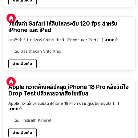
อ่านเพิ่มเติม
วิธีตั้งค่า Safari ให้ลื่นไหลระดับ 120 fps สำหรับ
iPhone และ iPad
มากกว่า
การตั้งค่าเว็ปเบาว์เซอร์ Safari สำหรับ iPhone และ iPad […]
โดย
Sasithakan Sritonthip
อ่านเพิ่มเติม
Apple กวาดล้างคลิปหลุด iPhone 18 Pro หลังวิดีโอ
Drop Test ปลิวหายจากสื่อโซเชียล
Apple กวาดล้างคลิปหลุด iPhone 18 Pro ที่ปรากฏบนโลกออนไล […]
มากกว่า
โดย
Thitirath Kinaret
อ่านเพิ่มเติม