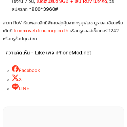
ใช้งาน 7 วัน,
เน็ตเต็มสปีด 9GB + เล่น ROV ไม่จำกัด
, วิธี
สมัครกด
*900*3960#
สาวก RoV ห้ามพลาดสิทธิพิเศษสุดคุ้มจากทรูมูฟเอช ดูรายละเอียดเพิ่ม
เติมที่
truemoveh.truecorp.co.th
หรือทรูคอลล์เซ็นเตอร์ 1242
หรือทรูช้อปทุกสาขา
ความคิดเห็น - Like เพจ iPhoneMod.net
Facebook
X
LINE