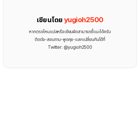
เขียนโดย
yugioh2500
หากตรงไหนแปลหรือเขียนผิดสามารถชี้แนะได้ครับ
ติดต่อ-สอบถาม-พูดคุย-แลกเปลี่ยนกันได้ที่
Twitter: @yugioh2500