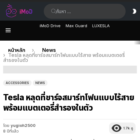
ค้นหา:
ส
ผิ
iMoD Drive
Max Guard
LUXESLA
เมนู
เรื่อง
คุณอยู่ที่นี่:
หน้าหลัก
News
Tesla หลุดที่ชาร์จสมาร์ทโฟนแบบไร้สาย พร้อมแบตเตอรี่
ล่าสุด
สำรองในตัว
ACCESSORIES
NEWS
Tesla หลุดที่ชาร์จสมาร์ทโฟนแบบไร้สาย
พร้อมแบตเตอรี่สำรองในตัว
โดย
yugioh2500
1.7k
ดู
8 ปีที่แล้ว