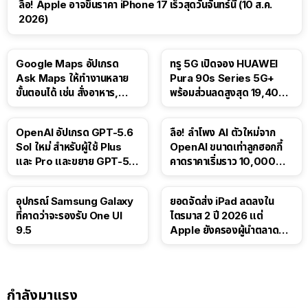
ลือ! Apple อาจขึ้นราคา iPhone 17 เร็วสุดวันจันทร์นี้ (10 ส.ค.
2026)
Google Maps อัปเกรด
ทรู 5G เปิดจอง HUAWEI
Ask Maps ให้ทำงานหลาย
Pura 90s Series 5G+
ขั้นตอนได้ เช่น สั่งอาหาร,
พร้อมส่วนลดสูงสุด 19,400
ติดตามขนส่งสาธารณะ
บาท
OpenAI อัปเกรด GPT-5.6
ลือ! ลำโพง AI ตัวใหม่จาก
Sol ใหม่ สำหรับผู้ใช้ Plus
OpenAI ขนาดเท่าลูกฮอกกี้
และ Pro และขยาย GPT-5.6
คาดราคาเริ่มราว 10,000
Luna ให้ผู้ใช้ฟรี
บาท
อุปกรณ์ Samsung Galaxy
ยอดจัดส่ง iPad ลดลงใน
ที่คาดว่าจะรองรับ One UI
ไตรมาส 2 ปี 2026 แต่
9.5
Apple ยังครองผู้นำตลาด
แท็บเล็ต
กำลังมาแรง