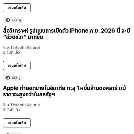
อ่านเพิ่มเติม
272
ดู
สื่อวิเคราะห์ รูปแบบการเปิดตัว iPhone ก.ย. 2026 นี้ จะมี
“ชีวิตชีวา” มากขึ้น
โดย
Thitirath Kinaret
2 วันที่แล้ว
อ่านเพิ่มเติม
433
ดู
Apple ทำยอดขายในอินเดีย ทะลุ 1 หมื่นล้านดอลลาร์ แม้
ราคาจะสูงกว่าในสหรัฐฯ
โดย
Thitirath Kinaret
3 วันที่แล้ว
อ่านเพิ่มเติม