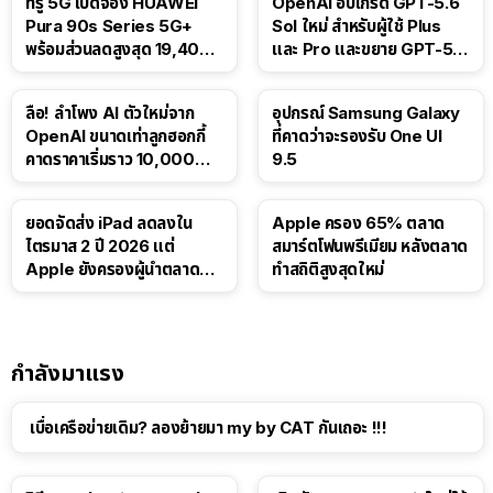
ทรู 5G เปิดจอง HUAWEI
OpenAI อัปเกรด GPT-5.6
Pura 90s Series 5G+
Sol ใหม่ สำหรับผู้ใช้ Plus
พร้อมส่วนลดสูงสุด 19,400
และ Pro และขยาย GPT-5.6
บาท
Luna ให้ผู้ใช้ฟรี
ลือ! ลำโพง AI ตัวใหม่จาก
อุปกรณ์ Samsung Galaxy
OpenAI ขนาดเท่าลูกฮอกกี้
ที่คาดว่าจะรองรับ One UI
คาดราคาเริ่มราว 10,000
9.5
บาท
ยอดจัดส่ง iPad ลดลงใน
Apple ครอง 65% ตลาด
ไตรมาส 2 ปี 2026 แต่
สมาร์ตโฟนพรีเมียม หลังตลาด
Apple ยังครองผู้นำตลาด
ทำสถิติสูงสุดใหม่
แท็บเล็ต
กำลังมาแรง
เบื่อเครือข่ายเดิม? ลองย้ายมา my by CAT กันเถอะ !!!