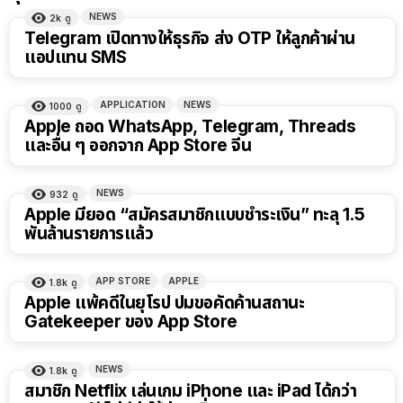
NEWS
2k
ดู
Telegram เปิดทางให้ธุรกิจ ส่ง OTP ให้ลูกค้าผ่าน
แอปแทน SMS
APPLICATION
NEWS
1000
ดู
Apple ถอด WhatsApp, Telegram, Threads
และอื่น ๆ ออกจาก App Store จีน
NEWS
932
ดู
Apple มียอด “สมัครสมาชิกแบบชำระเงิน” ทะลุ 1.5
พันล้านรายการแล้ว
APP STORE
APPLE
1.8k
ดู
Apple แพ้คดีในยุโรป ปมขอคัดค้านสถานะ
Gatekeeper ของ App Store
NEWS
1.8k
ดู
สมาชิก Netflix เล่นเกม iPhone และ iPad ได้กว่า