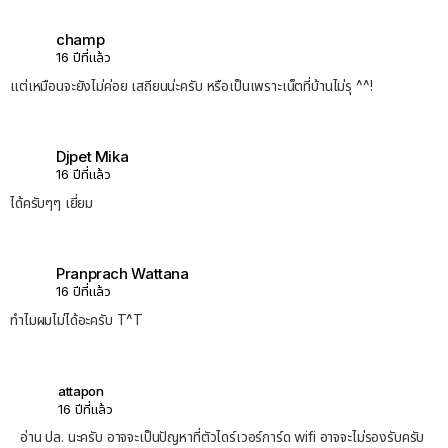
champ
16 ปีที่แล้ว
แต่เหมือนจะยังไม่ค่อย เสถียนน่ะครับ หรือเป็นเพราะเน็ตที่บ้านไม่รุ ^^!
Djpet Mika
16 ปีที่แล้ว
ได้ครับๆๆ เยี่ยม
Pranprach Wattana
16 ปีที่แล้ว
ทำไมผมไม่ได้อะครับ T^T
attapon
16 ปีที่แล้ว
อ่าน ปล. นะครับ อาจจะเป็นปัญหาที่ตัวไดร์เวอร์การ์ด wifi อาจจะไม่รองรับครับ