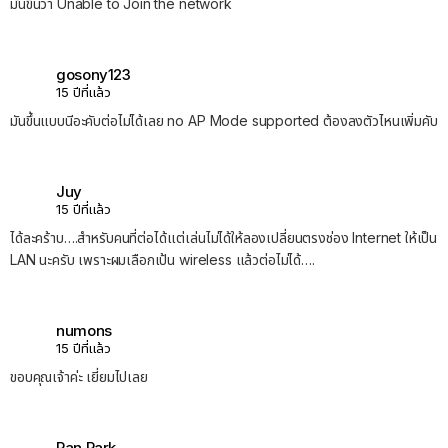
มันขึ้นว่า Unable to Join the network
gosony123
15 ปีที่แล้ว
มันขึ้นแบบนีอะคับต่อไม่ได้เลย no AP Mode supported ต้องลงตัวไหนเพิ่มคับ
Juy
15 ปีที่แล้ว
ได้ละคร้าบ….สำหรับคนที่ต่อได้เเต่เล่นไม่ได้ให้ลองเปลี่ยนตรงช่อง Internet ให้เป็น
LAN นะครับ เพราะผมเลือกเป้น wireless แล้วต่อไม่ได้….
numons
15 ปีที่แล้ว
ขอบคุณเจ้าค่ะ เยี่ยมไปเลย
Pan Park