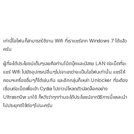
เท่านี้ไอโฟนก็สามารถใช้งาน Wifi ที่เราแชร์จาก Windows 7 ได้แล้ว
ครับ
ผู้ที่จะได้ประโยชน์เต็มๆเลยคือท่านโน้ตบุ๊คและมีสาย LAN ต่อเน็ตที่จะ
แชร์ Wifi ไปยังอุปกรณ์อื่นๆไม่เจาะจงว่าจะเป็นไอโฟนเท่านั้น แชร์ให้
คอมฯเครื่องอื่นๆก็ได้เช่นกัน และอีกกลุ่มก็เหล่า Unlocker ที่จะต้อง
เชื่อมต่อเน็ตเพื่อเข้า Cydia ไปดาวน์โหลดตัวปลดล็อคอย่าง
Ultrasn0w มาใช้ ก็หวังว่าทุกท่านจะได้ประโยชน์จากวิธีการนี้แหละนำ
ไปประยุกต์ใช้ต่อๆไปนะครับ