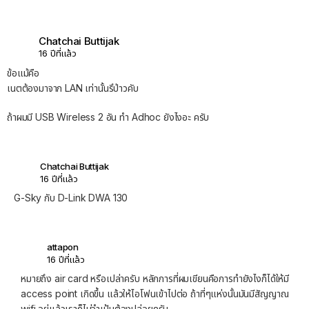
Chatchai Buttijak
16 ปีที่แล้ว
ข้อแม้คือ
เนตต้องมาจาก LAN เท่านั้นรึป่าวคับ
ถ้าผมมี USB Wireless 2 อัน ทำ Adhoc ยังไงอะ ครับ
Chatchai Buttijak
16 ปีที่แล้ว
G-Sky กับ D-Link DWA 130
attapon
16 ปีที่แล้ว
หมายถึง air card หรือเปล่าครับ หลักการที่ผมเขียนคือการทำยังไงก็ได้ให้มี
access point เกิดขึ้น แล้วให้ไอโฟนเข้าไปต่อ ถ้าที่ๆแห่งนั้นมันมีสัญญาณ
wifi อยู่แล้วเราก็ไม่จำเป้นต้องปล่อยครับ