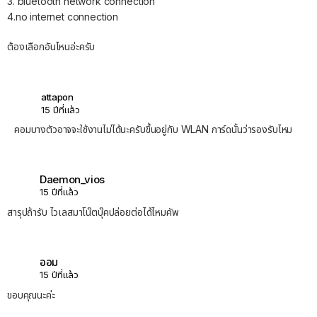
3. bluetooth network connection
4.no internet connection
ต้องเลือกอันไหนอ่ะครับ
attapon
15 ปีที่แล้ว
คอมบางตัวอาจจะใช้งานไม่ได้นะครับขึ้นอยู่กับ WLAN การ์ดนั้นว่ารองรับไหม
Daemon_vios
15 ปีที่แล้ว
สารุปถ้ารับ ไวเลสมาโน๊ตบุ๊คปล่อยต่อได้ไหมคัพ
ออม
15 ปีที่แล้ว
ขอบคุณนะค่ะ