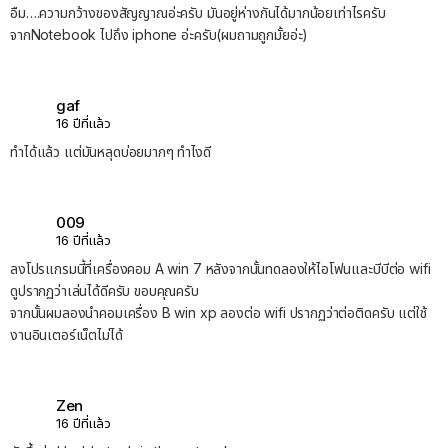
อืม….ความกว้างของสัญญาณอ่ะครับ มันอยู่ห่างกันได้มากน้อยเท่าไรครับ
จากNotebook ไปถึง iphone อ่ะครับ(ผมถามถูกมั้ยอ่ะ)
gaf
16 ปีที่แล้ว
ทำได้แล้ว แต่มันหลุดบ่อยมากๆ ทำไงดี
009
16 ปีที่แล้ว
ลงโปรแกรมนี้ที่เครื่องคอม A win 7 หลังจากนั้นทดลองให้ไอโฟนและบีบีต่อ wifi
ดูปรากฏว่าเล่นได้ดีครับ ขอบคุณครับ
จากนั้นผมลองนำคอมเครื่อง B win xp ลองต่อ wifi ปรากฏว่าต่อติดครับ แต่ใช้
งานอินเตอร์เน็ตไม่ได้
Zen
16 ปีที่แล้ว