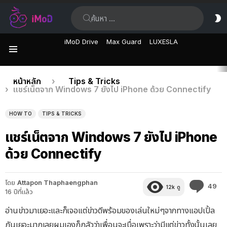
ค้นหา:
ส
ผิ
iMoD Drive
Max Guard
LUXESLA
เมนู
เรื่อง
คุณอยู่ที่นี่:
หน้าหลัก
Tips & Tricks
แชร์เน็ตจาก Windows 7 ยังไป iPhone ด้วย Connectify
ล่าสุด
HOW TO
TIPS & TRICKS
แชร์เน็ตจาก Windows 7 ยังไป iPhone
ด้วย Connectify
โดย
Attapon Thaphaengphan
คว
49
12k
ดู
16 ปีที่แล้ว
คิด
เห็
อ่านข่าวมาเยอะและก็เจอแต่ข่าวดีพร้อมของเล่นใหม่ๆจากทางแอปเปิ้ล
กันเยอะมากเลยผมเองก็กลัวว่าเพื่อนจะเบื่อเพราะว่ามีแต่ข่าวทั้งนั้นเลย