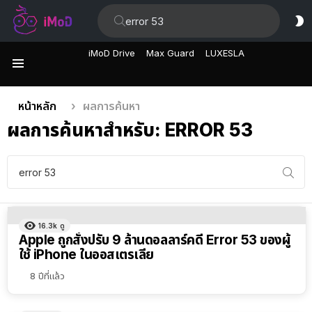
ค้นหา:
ส
ผิ
iMoD Drive
Max Guard
LUXESLA
เมนู
คุณอยู่ที่นี่:
หน้าหลัก
ผลการค้นหา
ผลการค้นหาสำหรับ: ERROR 53
ค้นหา:
16.3k
ดู
Apple ถูกสั่งปรับ 9 ล้านดอลลาร์คดี Error 53 ของผู้
ใช้ iPhone ในออสเตรเลีย
8 ปีที่แล้ว