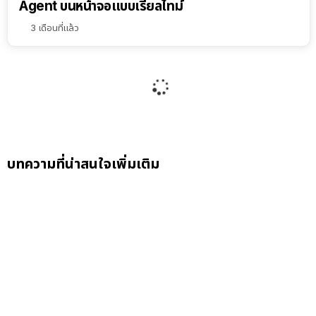
Agent บนหน้าจอแบบเรียลไทม์
3 เดือนที่แล้ว
1.3k
ดู
Gemini ใน Chrome เปิดใช้งานในไทยแล้ว ยกระดับ
การท่องเว็บให้ดีขึ้น!
4 เดือนที่แล้ว
1.2k
ดู
Meta เตรียมทดสอบ ระบบสมัครสมาชิกแบบพรีเมียม
บน Instagram, Facebook และ WhatsApp
6 เดือนที่แล้ว
1.4k
ดู
Australia เริ่มบังคับใช้กฎหมายให้เด็กอายุต่ำกว่า 16 ปี
ห้ามใช้โซเชียลมีเดีย
8 เดือนที่แล้ว