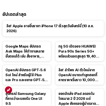
อัปเดตล่าสุด
ลือ! Apple อาจขึ้นราคา iPhone 17 เร็วสุดวันจันทร์นี้ (10 ส.ค.
2026)
Google Maps อัปเกรด
ทรู 5G เปิดจอง HUAWEI
Ask Maps ให้ทำงานหลาย
Pura 90s Series 5G+
ขั้นตอนได้ เช่น สั่งอาหาร,
พร้อมส่วนลดสูงสุด 19,400
ติดตามขนส่งสาธารณะ
บาท
OpenAI อัปเกรด GPT-5.6
ลือ! ลำโพง AI ตัวใหม่จาก
Sol ใหม่ สำหรับผู้ใช้ Plus
OpenAI ขนาดเท่าลูกฮอกกี้
และ Pro และขยาย GPT-5.6
คาดราคาเริ่มราว 10,000
Luna ให้ผู้ใช้ฟรี
บาท
อุปกรณ์ Samsung Galaxy
ยอดจัดส่ง iPad ลดลงใน
ที่คาดว่าจะรองรับ One UI
ไตรมาส 2 ปี 2026 แต่
9.5
Apple ยังครองผู้นำตลาด