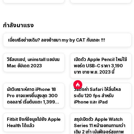
แท็บเล็ต
กำลังมาแรง
เบื่อเครือข่ายเดิม? ลองย้ายมา my by CAT กันเถอะ !!!
วิธีลบแอป, uninstall แอปบน
เปิดตัว Apple Pencil ใหม่ใช้
Mac อัปเดต 2023
พอร์ต USB-C ราคา 3,190
บาท ขาย พ.ย. 2023 นี้
นักวิเคราะห์คาด iPhone 18
วิธีตั้งค่า Safari ให้ลื่นไหล
Pro อาจแพงขึ้นสูงสุด 300
ระดับ 120 fps สำหรับ
ดอลลาร์ เริ่มต้นแตะ 1,399
iPhone และ iPad
ดอลลาร์
Fitbit ซิงก์ข้อมูลไปยัง Apple
สรุปเปิดตัว Apple Watch
Health ได้แล้ว
Series 11 หน้าจอทนทานกว่า
เดิม 2 เท่า เน้นฟีเจอร์สุขภาพ