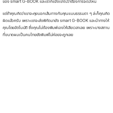
ของ smart G-BOOK และเราก็แจ้งเขาไปว่าต้องการจะไปไหน
แต่ถ้าคุณคิดว่าเขาจะคุยบอกเส้นทางกับคุณแบบธรรมดา ๆ ล่ะก็คุณคิด
ผิดแล้วครับ เพราะเขาจะส่งพิกัดมายัง smart G-BOOK และนำทางให้
คุณโดยอัตโนมัติ ซึ่งคุณไม่ต้องพิมพ์เองให้เสียเวลาเลย เพราะบางสถาน
ที่ขนาดผมเป็นคนไทยยังพิมพ์ไม่ค่อยจะถูกเลย