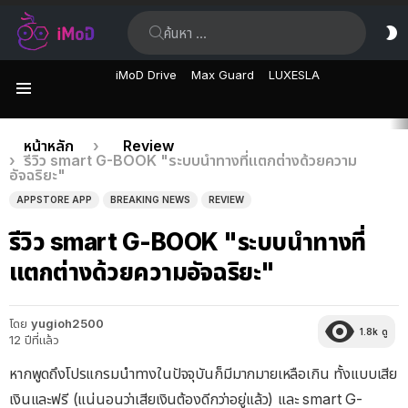
ค้นหา:
ส
ผิ
iMoD Drive
Max Guard
LUXESLA
เมนู
เรื่อง
คุณอยู่ที่นี่:
หน้าหลัก
Review
รีวิว smart G-BOOK "ระบบนำทางที่แตกต่างด้วยความ
ล่าสุด
อัจฉริยะ"
APPSTORE APP
BREAKING NEWS
REVIEW
รีวิว smart G-BOOK "ระบบนำทางที่
แตกต่างด้วยความอัจฉริยะ"
โดย
yugioh2500
1.8k
ดู
12 ปีที่แล้ว
หากพูดถึงโปรแกรมนำทางในปัจจุบันก็มีมากมายเหลือเกิน ทั้งแบบเสีย
เงินและฟรี (แน่นอนว่าเสียเงินต้องดีกว่าอยู่แล้ว) และ smart G-