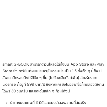
smart G-BOOK สามารถดาวน์โหลดได้ทั้งบน App Store และ Play
Store ซึ่งเวอร์ชั่นที่ผมเขียนอยู่ในตอนนี้จะเป็น 1.5 ซึ่งเร็ว ๆ นี้ก็จะมี
อัพเดทอีกรอบนึงให้ดียิ่ง ๆ ขึ้น (ไม่ต้องเสียตังค์เพิ่ม) สำหรับราคา
License ก็อยู่ที่ 999 บาท/ปี ซึ่งหากใครยังไม่อยากซื้อก็ทดลองใช้งาน
ได้ฟรี 30 วันครับ และจุดเด่นหลัก ๆ ก็จะมีดังนี้
นำทางบนแผนที่ 3 มิติและแบบจำลองสถานที่สมจริง