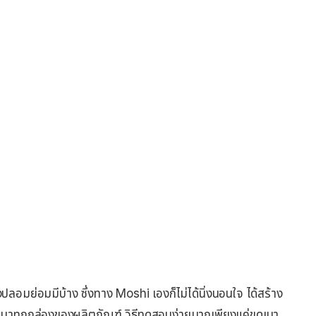
องปลอมย่อมมีบ้าง ซึ่งทาง Moshi เองก็ไม่ได้นิ่งนอนใจ ได้สร้าง
มมาทุกกล่องของผลิตภัณฑ์ วิธีทดสอบง่ายมากเพียงแค่ขูดเบา