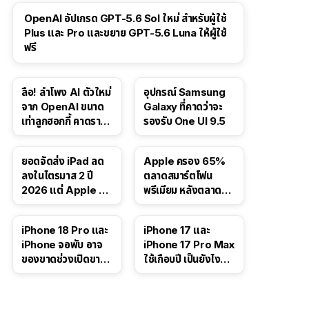
OpenAI อัปเกรด GPT-5.6 Sol ใหม่ สำหรับผู้ใช้
Plus และ Pro และขยาย GPT-5.6 Luna ให้ผู้ใช้
ฟรี
ลือ! ลำโพง AI ตัวใหม่
อุปกรณ์ Samsung
จาก OpenAI ขนาด
Galaxy ที่คาดว่าจะ
เท่าลูกฮอกกี้ คาดราคา
รองรับ One UI 9.5
เริ่มราว 10,000 บาท
ยอดจัดส่ง iPad ลด
Apple ครอง 65%
ลงในไตรมาส 2 ปี
ตลาดสมาร์ตโฟน
2026 แต่ Apple ยัง
พรีเมียม หลังตลาดทำ
ครองผู้นำตลาด
สถิติสูงสุดใหม่
แท็บเล็ต
41:47
iPhone 18 Pro และ
iPhone 17 และ
iPhone จอพับ อาจ
iPhone 17 Pro Max
ของขาดช่วงเปิดขาย
ใช้เกือบปี เป็นยังไง
จากปัญหา DRAM
บ้าง — เล่า
ประสบการณ์จริง