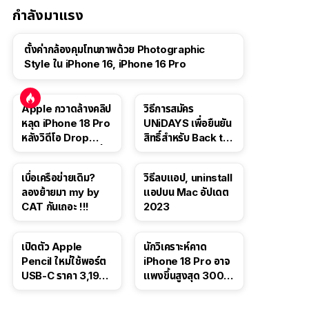
กำลังมาแรง
ตั้งค่ากล้องคุมโทนภาพด้วย Photographic
Style ใน iPhone 16, iPhone 16 Pro
Apple กวาดล้างคลิป
วิธีการสมัคร
หลุด iPhone 18 Pro
UNiDAYS เพื่อยืนยัน
หลังวิดีโอ Drop
สิทธิ์สำหรับ Back to
Test ปลิวหายจากสื่อ
School 2565
โซเชียล
เบื่อเครือข่ายเดิม?
วิธีลบแอป, uninstall
ลองย้ายมา my by
แอปบน Mac อัปเดต
CAT กันเถอะ !!!
2023
เปิดตัว Apple
นักวิเคราะห์คาด
Pencil ใหม่ใช้พอร์ต
iPhone 18 Pro อาจ
USB-C ราคา 3,190
แพงขึ้นสูงสุด 300
บาท ขาย พ.ย. 2023
ดอลลาร์ เริ่มต้นแตะ
นี้
1,399 ดอลลาร์