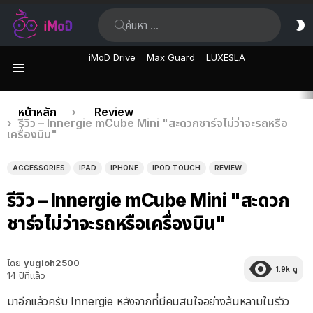
ค้นหา:
ส
ผิ
iMoD Drive
Max Guard
LUXESLA
เมนู
เรื่อง
คุณอยู่ที่นี่:
หน้าหลัก
Review
รีวิว – Innergie mCube Mini "สะดวกชาร์จไม่ว่าจะรถหรือ
ล่าสุด
เครื่องบิน"
ACCESSORIES
IPAD
IPHONE
IPOD TOUCH
REVIEW
รีวิว – Innergie mCube Mini "สะดวก
ชาร์จไม่ว่าจะรถหรือเครื่องบิน"
โดย
yugioh2500
1.9k
ดู
14 ปีที่แล้ว
มาอีกแล้วครับ Innergie หลังจากที่มีคนสนใจอย่างล้นหลามในรีวิว