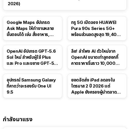
2026)
Google Maps อัปเกรด
ทรู 5G เปิดจอง HUAWEI
Ask Maps ให้ทำงานหลาย
Pura 90s Series 5G+
ขั้นตอนได้ เช่น สั่งอาหาร,
พร้อมส่วนลดสูงสุด 19,400
ติดตามขนส่งสาธารณะ
บาท
OpenAI อัปเกรด GPT-5.6
ลือ! ลำโพง AI ตัวใหม่จาก
Sol ใหม่ สำหรับผู้ใช้ Plus
OpenAI ขนาดเท่าลูกฮอกกี้
และ Pro และขยาย GPT-5.6
คาดราคาเริ่มราว 10,000
Luna ให้ผู้ใช้ฟรี
บาท
อุปกรณ์ Samsung Galaxy
ยอดจัดส่ง iPad ลดลงใน
ที่คาดว่าจะรองรับ One UI
ไตรมาส 2 ปี 2026 แต่
9.5
Apple ยังครองผู้นำตลาด
แท็บเล็ต
กำลังมาแรง