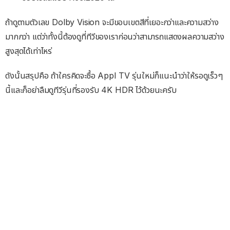
ถ้าดูตามตัวเลข Dolby Vision จะมีขอบเขตสีที่เยอะกว่าและความสว่าง
มากกว่า แต่ว่าทั้งนี้ต้องดูที่ทีวีของเราก่อนว่าสามารถแสดงผลความสว่าง
สูงสุดได้เท่าไหร่
ดังนั้นสรุปคือ ถ้าใครคิดจะซื้อ Appl TV รุ่นใหม่ก็แนะนำว่าให้รอดูเร็วๆ
นี้และก็อย่าลืมดูทีวีรุ่นที่รองรับ 4K HDR ไว้ด้วยนะครับ