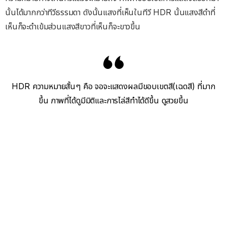
นั้นได้มากกว่าทีวีธรรมดา ดังนั้นแสงที่เห็นในทีวี HDR นั้นแสงสีดำที่
เห็นก็จะดำเข้มส่วนแสงสีขาวที่เห็นก็จะขาวขึ้น
HDR ความหมายสั้นๆ คือ จอจะแสดงผลมีขอบเขตสี(เฉดสี) ที่มาก
ขึ้น ภาพที่ได้ดูมีมิติและการไล่สีทำได้ดีขึ้น ดูสวยขึ้น