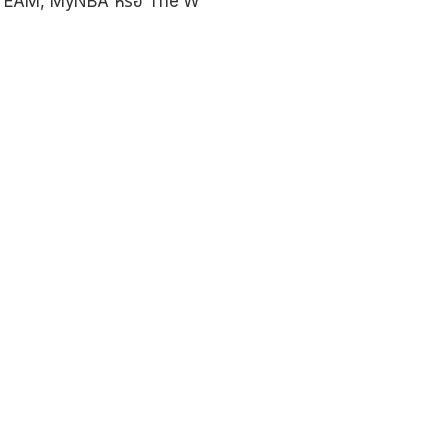
MyTEAM, MyNBA หรือ The W