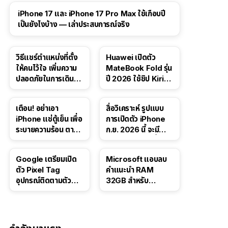
41:47
iPhone 17 และ iPhone 17 Pro Max ใช้เกือบปี
เป็นยังไงบ้าง — เล่าประสบการณ์จริง
วิธีแชร์ตำแหน่งที่ตั้ง
Huawei เปิดตัว
ให้คนไว้ใจ เพิ่มความ
MateBook Fold รุ่น
ปลอดภัยในการเดิน
ปี 2026 ใช้ชิป Kirin
ทาง สำหรับ iPhone,
X90 Plus
iPad
เตือน! อย่าเอา
สื่อวิเคราะห์ รูปแบบ
iPhone แช่ตู้เย็น เพื่อ
การเปิดตัว iPhone
ระบายความร้อน ตาม
ก.ย. 2026 นี้ จะมี
คำแนะนำใน TikTok
“ชีวิตชีวา” มากขึ้น
Google เตรียมเปิด
Microsoft แอบลบ
ตัว Pixel Tag
คำแนะนำ RAM
อุปกรณ์ติดตามตัว
32GB สำหรับ
ราคาเดียวกับ AirTag
Windows 11 ออก
จากเว็บตัวเอง