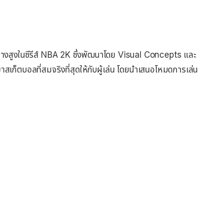
่างสูงในซีรีส์ NBA 2K ซึ่งพัฒนาโดย Visual Concepts และ
็ตบอลที่สมจริงที่สุดให้กับผู้เล่น โดยนำเสนอโหมดการเล่น
น