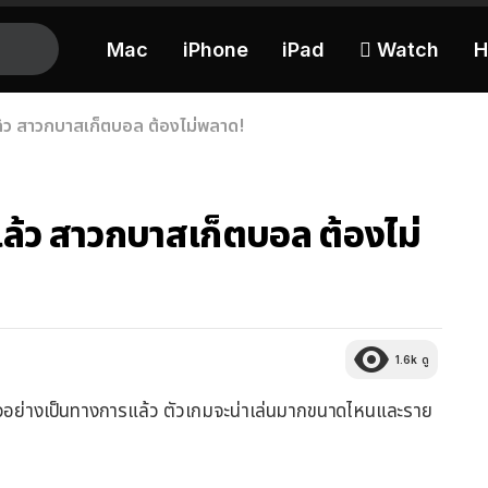
Mac
iPhone
iPad
 Watch
H
ว สาวกบาสเก็ตบอล ต้องไม่พลาด!
้ว สาวกบาสเก็ตบอล ต้องไม่
1.6k
ดู
วอย่างเป็นทางการแล้ว ตัวเกมจะน่าเล่นมากขนาดไหนและราย