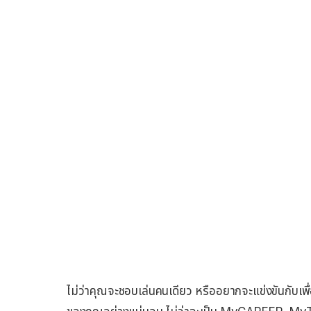
ไม่ว่าคุณจะชอบเล่นคนเดียว หรืออยากจะแข่งขันกับเพื