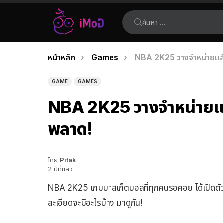
ค้นหา:
คุณอยู่ที่นี่:
หน้าหลัก
Games
NBA 2K25 วางจำหน่ายแล้
เรื่อง
ล่าสุด
GAME
GAMES
NBA 2K25 วางจำหน่ายแล
พลาด!
โดย
Pitak
2 ปีที่แล้ว
NBA 2K25 เกมบาสเก็ตบอลที่ทุกคนรอคอย ได้เปิดตั
ละเอียดจะมีอะไรบ้าง มาดูกัน!