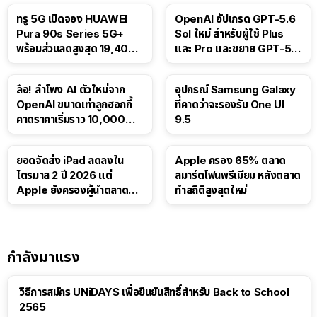
ทรู 5G เปิดจอง HUAWEI
OpenAI อัปเกรด GPT-5.6
Pura 90s Series 5G+
Sol ใหม่ สำหรับผู้ใช้ Plus
พร้อมส่วนลดสูงสุด 19,400
และ Pro และขยาย GPT-5.6
บาท
Luna ให้ผู้ใช้ฟรี
ลือ! ลำโพง AI ตัวใหม่จาก
อุปกรณ์ Samsung Galaxy
OpenAI ขนาดเท่าลูกฮอกกี้
ที่คาดว่าจะรองรับ One UI
คาดราคาเริ่มราว 10,000
9.5
บาท
ยอดจัดส่ง iPad ลดลงใน
Apple ครอง 65% ตลาด
ไตรมาส 2 ปี 2026 แต่
สมาร์ตโฟนพรีเมียม หลังตลาด
Apple ยังครองผู้นำตลาด
ทำสถิติสูงสุดใหม่
แท็บเล็ต
กำลังมาแรง
วิธีการสมัคร UNiDAYS เพื่อยืนยันสิทธิ์สำหรับ Back to School
2565