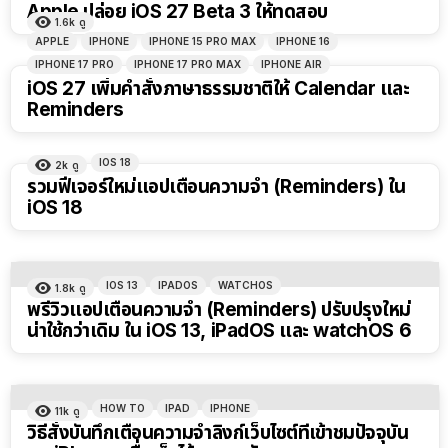
Apple ปล่อย iOS 27 Beta 3 ให้ทดสอบ
1.6k
ดู
APPLE
IPHONE
IPHONE 15 PRO MAX
IPHONE 16
IPHONE 17 PRO
IPHONE 17 PRO MAX
IPHONE AIR
iOS 27 เพิ่มคำสั่งภาษาธรรมชาติให้ Calendar และ
Reminders
IOS 18
2k
ดู
รวมฟีเจอร์ใหม่แอปเตือนความจำ (Reminders) ใน
iOS 18
IOS 13
IPADOS
WATCHOS
1.8k
ดู
พรีวิวแอปเตือนความจำ (Reminders) ปรับปรุงใหม่
น่าใช้กว่าเดิม ใน iOS 13, iPadOS และ watchOS 6
HOW TO
IPAD
IPHONE
11k
ดู
วิธีสั่งบันทึกเตือนความจำลิงก์เว็บไซต์ที่เข้าชมปัจจุบัน