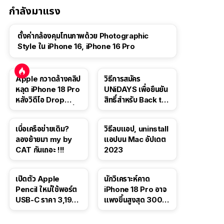
กำลังมาแรง
ตั้งค่ากล้องคุมโทนภาพด้วย Photographic
Style ใน iPhone 16, iPhone 16 Pro
Apple กวาดล้างคลิป
วิธีการสมัคร
หลุด iPhone 18 Pro
UNiDAYS เพื่อยืนยัน
หลังวิดีโอ Drop
สิทธิ์สำหรับ Back to
Test ปลิวหายจากสื่อ
School 2565
โซเชียล
เบื่อเครือข่ายเดิม?
วิธีลบแอป, uninstall
ลองย้ายมา my by
แอปบน Mac อัปเดต
CAT กันเถอะ !!!
2023
เปิดตัว Apple
นักวิเคราะห์คาด
Pencil ใหม่ใช้พอร์ต
iPhone 18 Pro อาจ
USB-C ราคา 3,190
แพงขึ้นสูงสุด 300
บาท ขาย พ.ย. 2023
ดอลลาร์ เริ่มต้นแตะ
นี้
1,399 ดอลลาร์