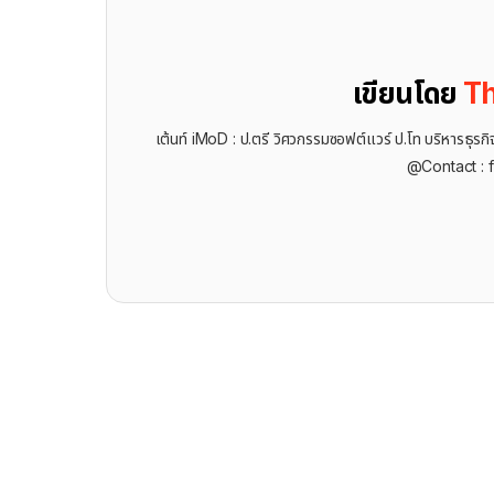
เขียนโดย
Th
เต้นท์ iMoD : ป.ตรี วิศวกรรมซอฟต์แวร์ ป.โท บริหารธ
@Contact : 