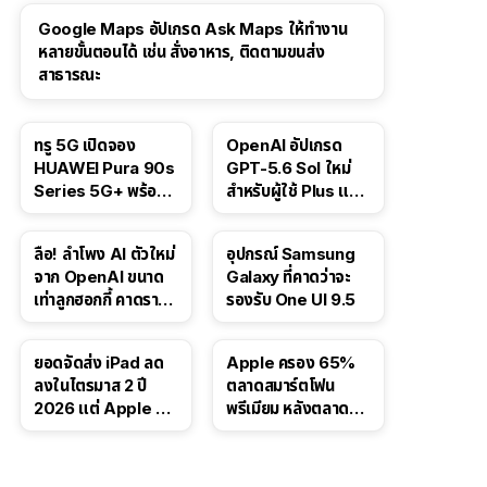
Google Maps อัปเกรด Ask Maps ให้ทำงาน
หลายขั้นตอนได้ เช่น สั่งอาหาร, ติดตามขนส่ง
สาธารณะ
ทรู 5G เปิดจอง
OpenAI อัปเกรด
HUAWEI Pura 90s
GPT-5.6 Sol ใหม่
Series 5G+ พร้อม
สำหรับผู้ใช้ Plus และ
ส่วนลดสูงสุด 19,400
Pro และขยาย GPT-
บาท
5.6 Luna ให้ผู้ใช้ฟรี
ลือ! ลำโพง AI ตัวใหม่
อุปกรณ์ Samsung
จาก OpenAI ขนาด
Galaxy ที่คาดว่าจะ
เท่าลูกฮอกกี้ คาดราคา
รองรับ One UI 9.5
เริ่มราว 10,000 บาท
ยอดจัดส่ง iPad ลด
Apple ครอง 65%
ลงในไตรมาส 2 ปี
ตลาดสมาร์ตโฟน
2026 แต่ Apple ยัง
พรีเมียม หลังตลาดทำ
ครองผู้นำตลาด
สถิติสูงสุดใหม่
แท็บเล็ต