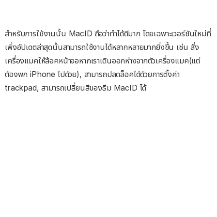
สำหรับการใช้งานนั้น MacID ถือว่าทำได้ดีมาก โดยเฉพาะเวอร์ชันใหม่ที่
เพิ่งอัปเดตล่าสุดนั้นสามารถใช้งานได้หลากหลายมากยิ่งขึ้น เช่น สั่ง
เครื่องแมคให้ล้อคหน้าจอหากเราเดินออกห่างจากตัวเครื่องแมค(แต่
ต้องพก iPhone ไปด้วย), สามารถปลดล็อคได้ด้วยการตั้งค่า
trackpad, สามารถเปลี่ยนสีของธีม MacID ได้