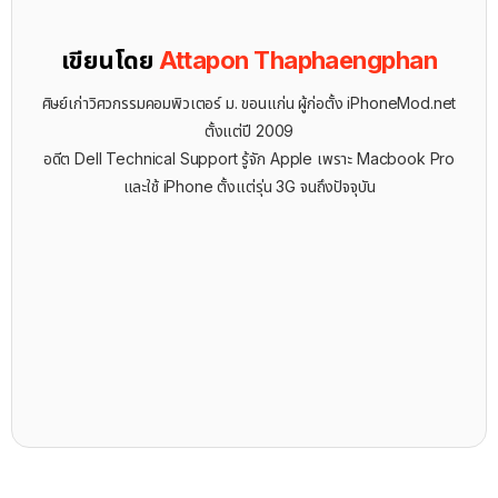
เขียนโดย
Attapon Thaphaengphan
ศิษย์เก่าวิศวกรรมคอมพิวเตอร์ ม. ขอนแก่น ผู้ก่อตั้ง iPhoneMod.net
ตั้งแต่ปี 2009
อดีต Dell Technical Support รู้จัก ​Apple เพราะ Macbook Pro
และใช้ iPhone ตั้งแต่รุ่น 3G จนถึงปัจจุบัน