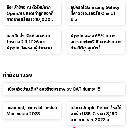
ลือ! ลำโพง AI ตัวใหม่จาก
อุปกรณ์ Samsung Galaxy
OpenAI ขนาดเท่าลูกฮอกกี้
ที่คาดว่าจะรองรับ One UI
คาดราคาเริ่มราว 10,000
9.5
บาท
ยอดจัดส่ง iPad ลดลงใน
Apple ครอง 65% ตลาด
ไตรมาส 2 ปี 2026 แต่
สมาร์ตโฟนพรีเมียม หลังตลาด
Apple ยังครองผู้นำตลาด
ทำสถิติสูงสุดใหม่
แท็บเล็ต
กำลังมาแรง
เบื่อเครือข่ายเดิม? ลองย้ายมา my by CAT กันเถอะ !!!
วิธีลบแอป, uninstall แอปบน
เปิดตัว Apple Pencil ใหม่ใช้
Mac อัปเดต 2023
พอร์ต USB-C ราคา 3,190
บาท ขาย พ.ย. 2023 นี้