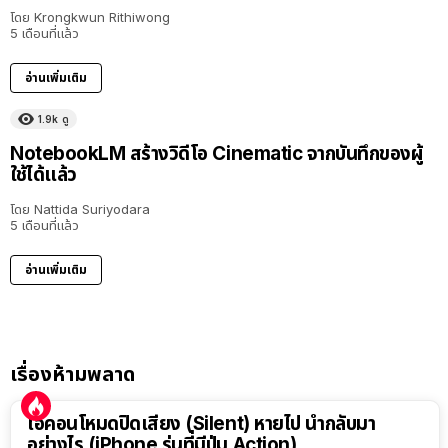
โดย
Krongkwun Rithiwong
5 เดือนที่แล้ว
อ่านเพิ่มเติม
1.9k
ดู
NotebookLM สร้างวิดีโอ Cinematic จากบันทึกของผู้
ใช้ได้แล้ว
โดย
Nattida Suriyodara
5 เดือนที่แล้ว
อ่านเพิ่มเติม
เรื่องห้ามพลาด
ไอคอนโหมดปิดเสียง (Silent) หายไป นำกลับมา
อย่างไร (iPhone รุ่นที่มีปุ่ม Action)