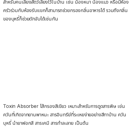
สำหรับคนเลี้ยงสัตว์เลี้ยงไว้ในบ้าน เช่น น้องหมา น้องแมว หรือมีห้อง
ครัวร่วมกับห้องรับแขกก็สามารถช่วยกรองกลิ่นอาหารได้ รวมถึงกลิ่น
ของบุหรี่ก็ช่วยดักจับได้เช่นกัน
Toxin Absorber ไส้กรองสีเขียว เหมาะสำหรับการดูดสารพิษ เช่น
ควันที่เกิดจากยานพาหนะ สารอินทรีย์ที่ระเหยง่ายอย่างสีทาบ้าน ควัน
บุหรี่ นำยาฟอกสี สารเคมี สารทำละลาย เป็นต้น