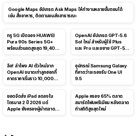
Google Maps อัปเกรด Ask Maps ให้ทำงานหลายขั้นตอนได้
เช่น สั่งอาหาร, ติดตามขนส่งสาธารณะ
ทรู 5G เปิดจอง HUAWEI
OpenAI อัปเกรด GPT-5.6
Pura 90s Series 5G+
Sol ใหม่ สำหรับผู้ใช้ Plus
พร้อมส่วนลดสูงสุด 19,400
และ Pro และขยาย GPT-5.6
บาท
Luna ให้ผู้ใช้ฟรี
ลือ! ลำโพง AI ตัวใหม่จาก
อุปกรณ์ Samsung Galaxy
OpenAI ขนาดเท่าลูกฮอกกี้
ที่คาดว่าจะรองรับ One UI
คาดราคาเริ่มราว 10,000
9.5
บาท
ยอดจัดส่ง iPad ลดลงใน
Apple ครอง 65% ตลาด
ไตรมาส 2 ปี 2026 แต่
สมาร์ตโฟนพรีเมียม หลังตลาด
Apple ยังครองผู้นำตลาด
ทำสถิติสูงสุดใหม่
แท็บเล็ต