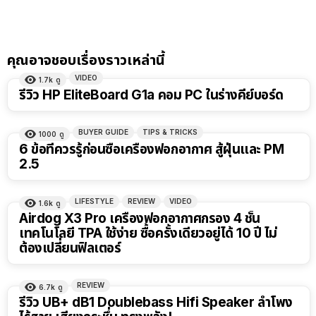
คุณอาจชอบเรื่องราวเหล่านี้
VIDEO
1.7k
ดู
14:37
รีวิว HP EliteBoard G1a คอม PC ในร่างคีย์บอร์ด
BUYER GUIDE
TIPS & TRICKS
1000
ดู
6 ข้อที่ควรรู้ก่อนซื้อเครื่องฟอกอากาศ สู้ฝุ่นและ PM
2.5
LIFESTYLE
REVIEW
VIDEO
1.6k
ดู
Airdog X3 Pro เครื่องฟอกอากาศกรอง 4 ชั้น
เทคโนโลยี TPA ใช้ง่าย ซื้อครั้งเดียวอยู่ได้ 10 ปี ไม่
ต้องเปลี่ยนฟิลเตอร์
REVIEW
6.7k
ดู
รีวิว UB+ dB1 Doublebass Hifi Speaker ลำโพง