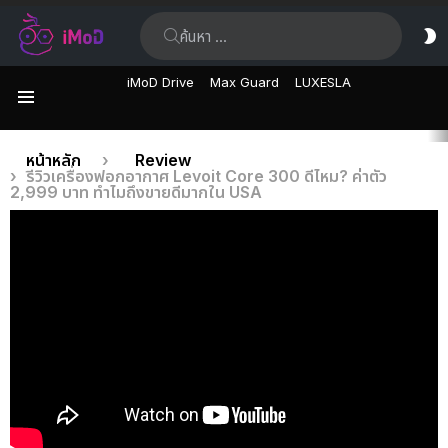
ค้นหา:
ส
ผิ
iMoD Drive
Max Guard
LUXESLA
เมนู
เรื่อง
คุณอยู่ที่นี่:
หน้าหลัก
Review
รีวิวเครื่องฟอกอากาศ Levoit Core 300 ดีไหม? ค่าตัว
ล่าสุด
2,999 บาท ทำไมถึงขายดีมากใน USA