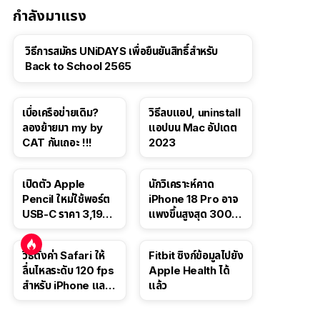
กำลังมาแรง
วิธีการสมัคร UNiDAYS เพื่อยืนยันสิทธิ์สำหรับ
Back to School 2565
เบื่อเครือข่ายเดิม?
วิธีลบแอป, uninstall
ลองย้ายมา my by
แอปบน Mac อัปเดต
CAT กันเถอะ !!!
2023
เปิดตัว Apple
นักวิเคราะห์คาด
Pencil ใหม่ใช้พอร์ต
iPhone 18 Pro อาจ
USB-C ราคา 3,190
แพงขึ้นสูงสุด 300
บาท ขาย พ.ย. 2023
ดอลลาร์ เริ่มต้นแตะ
นี้
1,399 ดอลลาร์
วิธีตั้งค่า Safari ให้
Fitbit ซิงก์ข้อมูลไปยัง
ลื่นไหลระดับ 120 fps
Apple Health ได้
สำหรับ iPhone และ
แล้ว
iPad