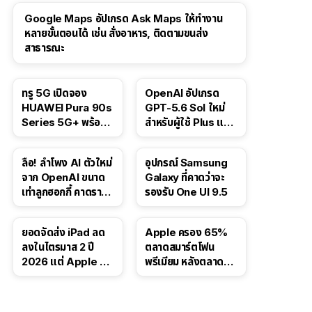
Google Maps อัปเกรด Ask Maps ให้ทำงาน
หลายขั้นตอนได้ เช่น สั่งอาหาร, ติดตามขนส่ง
สาธารณะ
ทรู 5G เปิดจอง
OpenAI อัปเกรด
HUAWEI Pura 90s
GPT-5.6 Sol ใหม่
Series 5G+ พร้อม
สำหรับผู้ใช้ Plus และ
ส่วนลดสูงสุด 19,400
Pro และขยาย GPT-
บาท
5.6 Luna ให้ผู้ใช้ฟรี
ลือ! ลำโพง AI ตัวใหม่
อุปกรณ์ Samsung
จาก OpenAI ขนาด
Galaxy ที่คาดว่าจะ
เท่าลูกฮอกกี้ คาดราคา
รองรับ One UI 9.5
เริ่มราว 10,000 บาท
ยอดจัดส่ง iPad ลด
Apple ครอง 65%
ลงในไตรมาส 2 ปี
ตลาดสมาร์ตโฟน
2026 แต่ Apple ยัง
พรีเมียม หลังตลาดทำ
ครองผู้นำตลาด
สถิติสูงสุดใหม่
แท็บเล็ต