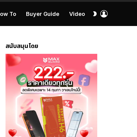
เข้า
สลับ
ow To
Buyer Guide
Video
สู่
ผิว
ระบบ
40:16
สนับสนุนโดย