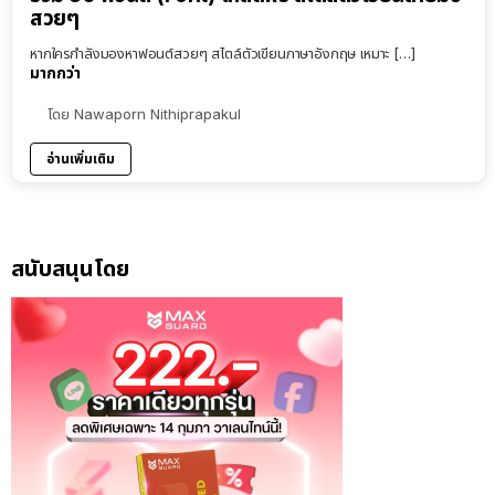
สวยๆ
หากใครกำลังมองหาฟอนต์สวยๆ สไตล์ตัวเขียนภาษาอังกฤษ เหมาะ […]
มากกว่า
โดย
Nawaporn Nithiprapakul
อ่านเพิ่มเติม
สนับสนุนโดย