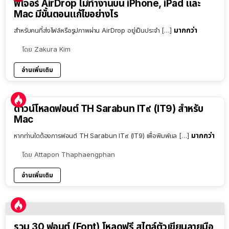
ฟีเจอร์ AirDrop ไม่ทำงานบน iPhone, iPad และ
Mac มีขั้นตอนแก้ไขอย่างไร
มากกว่า
สำหรับคนที่ส่งไฟล์หรือรูปภาพผ่าน AirDrop อยู่เป็นประจำ […]
โดย
Zakura Kim
อ่านเพิ่มเติม
ดาวน์โหลดฟอนต์ TH Sarabun IT๙ (IT9) สำหรับ
Mac
มากกว่า
หากท่านใดต้องการฟอนต์ TH Sarabun IT๙ (IT9) เพื่อพิมพ์แล […]
โดย
Attapon Thaphaengphan
อ่านเพิ่มเติม
รวม 30 ฟอนต์ (Font) โหลดฟรี สไตล์ตัวเขียนลายมือ