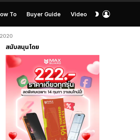
เข้า
สลับ
ow To
Buyer Guide
Video
สู่
ผิว
ระบบ
40:16
ี 2020
สนับสนุนโดย