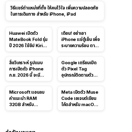
วิธีแชร์ตำแหน่งที่ตั้ง ให้คนไว้ใจ เพิ่มความปลอดภัย
ในการเดินทาง สำหรับ iPhone, iPad
Huawei เปิดตัว
เตือน! อย่าเอา
MateBook Fold รุ่น
iPhone แช่ตู้เย็น เพื่อ
ปี 2026 ใช้ชิป Kirin
ระบายความร้อน ตาม
X90 Plus
คำแนะนำใน TikTok
สื่อวิเคราะห์ รูปแบบ
Google เตรียมเปิด
การเปิดตัว iPhone
ตัว Pixel Tag
ก.ย. 2026 นี้ จะมี
อุปกรณ์ติดตามตัว
“ชีวิตชีวา” มากขึ้น
ราคาเดียวกับ AirTag
Microsoft แอบลบ
Meta เปิดตัว Muse
คำแนะนำ RAM
Code เอเจนต์เขียน
32GB สำหรับ
โค้ดสำหรับ macOS
Windows 11 ออก
และ Linux
จากเว็บตัวเอง