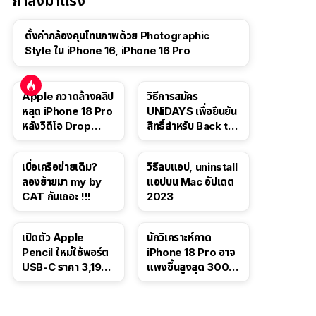
กำลังมาแรง
ตั้งค่ากล้องคุมโทนภาพด้วย Photographic
Style ใน iPhone 16, iPhone 16 Pro
Apple กวาดล้างคลิป
วิธีการสมัคร
หลุด iPhone 18 Pro
UNiDAYS เพื่อยืนยัน
หลังวิดีโอ Drop
สิทธิ์สำหรับ Back to
Test ปลิวหายจากสื่อ
School 2565
โซเชียล
เบื่อเครือข่ายเดิม?
วิธีลบแอป, uninstall
ลองย้ายมา my by
แอปบน Mac อัปเดต
CAT กันเถอะ !!!
2023
เปิดตัว Apple
นักวิเคราะห์คาด
Pencil ใหม่ใช้พอร์ต
iPhone 18 Pro อาจ
USB-C ราคา 3,190
แพงขึ้นสูงสุด 300
บาท ขาย พ.ย. 2023
ดอลลาร์ เริ่มต้นแตะ
นี้
1,399 ดอลลาร์