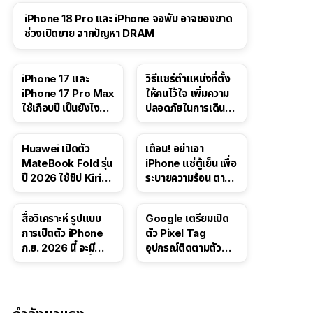
iPhone 18 Pro และ iPhone จอพับ อาจของขาด
ช่วงเปิดขาย จากปัญหา DRAM
41:47
iPhone 17 และ
วิธีแชร์ตำแหน่งที่ตั้ง
iPhone 17 Pro Max
ให้คนไว้ใจ เพิ่มความ
ใช้เกือบปี เป็นยังไง
ปลอดภัยในการเดิน
บ้าง — เล่า
ทาง สำหรับ iPhone,
ประสบการณ์จริง
iPad
Huawei เปิดตัว
เตือน! อย่าเอา
MateBook Fold รุ่น
iPhone แช่ตู้เย็น เพื่อ
ปี 2026 ใช้ชิป Kirin
ระบายความร้อน ตาม
X90 Plus
คำแนะนำใน TikTok
สื่อวิเคราะห์ รูปแบบ
Google เตรียมเปิด
การเปิดตัว iPhone
ตัว Pixel Tag
ก.ย. 2026 นี้ จะมี
อุปกรณ์ติดตามตัว
“ชีวิตชีวา” มากขึ้น
ราคาเดียวกับ AirTag