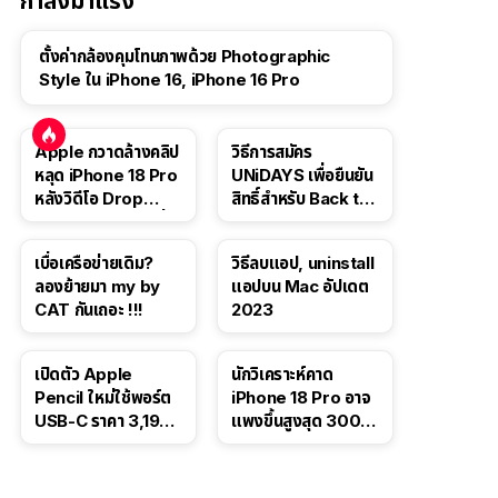
กำลังมาแรง
ตั้งค่ากล้องคุมโทนภาพด้วย Photographic
Style ใน iPhone 16, iPhone 16 Pro
Apple กวาดล้างคลิป
วิธีการสมัคร
หลุด iPhone 18 Pro
UNiDAYS เพื่อยืนยัน
หลังวิดีโอ Drop
สิทธิ์สำหรับ Back to
Test ปลิวหายจากสื่อ
School 2565
โซเชียล
เบื่อเครือข่ายเดิม?
วิธีลบแอป, uninstall
ลองย้ายมา my by
แอปบน Mac อัปเดต
CAT กันเถอะ !!!
2023
เปิดตัว Apple
นักวิเคราะห์คาด
Pencil ใหม่ใช้พอร์ต
iPhone 18 Pro อาจ
USB-C ราคา 3,190
แพงขึ้นสูงสุด 300
บาท ขาย พ.ย. 2023
ดอลลาร์ เริ่มต้นแตะ
นี้
1,399 ดอลลาร์