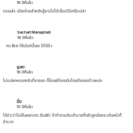
16 ปีที่แล้ว
ตรอมใจ เมืองไทยล้าหลังสู้ลาวไม่ได้เรื่อง3Gหรือเปล่า
Sachart Manaphati
16 ปีที่แล้ว
กด like ให้เม้นท์นี้เลย 5555+
gao
16 ปีที่แล้ว
ไม่แปลกหรอกครับที่ลาออก ก็โดนฝรั่งกดดันโดยย้ายลดตำแหน่ง
นิ้ง
15 ปีที่แล้ว
ได้ข่าวว่าไปเป็นผจก.mc.ยีนส์ค่ะ ถ้าทำงานกับเจ้านายที่กลัวลูกน้องจะเกินหน้าก็
ลำบาก