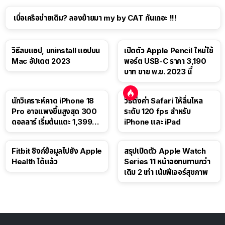
เบื่อเครือข่ายเดิม? ลองย้ายมา my by CAT กันเถอะ !!!
วิธีลบแอป, uninstall แอปบน
เปิดตัว Apple Pencil ใหม่ใช้
Mac อัปเดต 2023
พอร์ต USB-C ราคา 3,190
บาท ขาย พ.ย. 2023 นี้
นักวิเคราะห์คาด iPhone 18
วิธีตั้งค่า Safari ให้ลื่นไหล
Pro อาจแพงขึ้นสูงสุด 300
ระดับ 120 fps สำหรับ
ดอลลาร์ เริ่มต้นแตะ 1,399
iPhone และ iPad
ดอลลาร์
Fitbit ซิงก์ข้อมูลไปยัง Apple
สรุปเปิดตัว Apple Watch
Health ได้แล้ว
Series 11 หน้าจอทนทานกว่า
เดิม 2 เท่า เน้นฟีเจอร์สุขภาพ