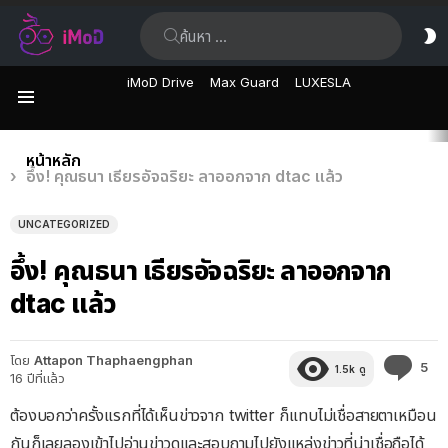
ค้นหา:
ส
ผิ
iMoD Drive
Max Guard
LUXESLA
เมนู
เรื่อง
คุณอยู่ที่นี่:
หน้าหลัก
อึ้ง! คุณธนา เธียรอัจฉริยะ ลาออกจาก dtac แล้ว
ล่าสุด
UNCATEGORIZED
อึ้ง! คุณธนา เธียรอัจฉริยะ ลาออกจาก
dtac แล้ว
โดย
Attapon Thaphaengphan
คว
5
1.5k
ดู
16 ปีที่แล้ว
คิด
เห็
ต้องบอกว่าครั้งแรกที่ได้เห็นข่าวจาก twitter ก็แทบไม่เชื่อสายตาเหมือน
กันก็เลยลองเข้าไปอ่านข่าวดูและสอบถามไปยังแหล่งข่าวที่น่าเชื่อถือได้