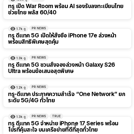
ทรู เปิด War Room พร้อม AI รองรับลงทะเบียนไทย
ช่วยไทย พลัส 60/40
PR NEWS
1.7k
ดู
ทรู ดีแทค 5G เปิดให้สั่งซื้อ iPhone 17e ล่วงหน้า
พร้อมสิทธิพิเศษสุดคุ้ม
PR NEWS
1.3k
ดู
ทรู ดีแทค 5G ชวนสั่งจองล่วงหน้า Galaxy S26
Ultra พร้อมข้อเสนอสุดพิเศษ
PR NEWS
1.2k
ดู
ทรู-ดีแทค ประกาศความสำเร็จ “One Network” ยก
ระดับ 5G/4G ทั่วไทย
PR NEWS
TRUE
1.3k
ดู
ทรู ดีแทค 5G จำหน่าย iPhone 17 Series พร้อม
โปรที่คุ้มสะใจ บนเครือข่ายที่ดีที่สุดทั่วไทย