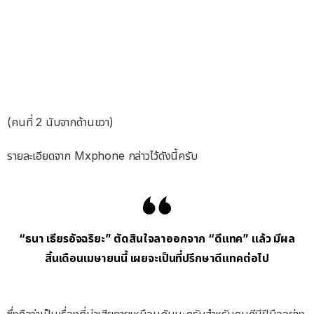
(คนที่ 2 นับจากด้านขวา)
รายละเอียดจาก Mxphone กล่าวไว้ดังนี้ครับ
“ธนา เธียรอัจฉริยะ” ตัดสินใจลาออกจาก “ดีแทค” แล้ว มีผล
สิ้นเดือนเมษายนนี้ เผยจะเป็นที่ปรึกษาดีแทคต่อไป