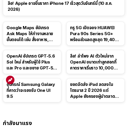
ลือ! Apple อาจขึ้นราคา iPhone 17 เร็วสุดวันจันทร์นี้ (10 ส.ค.
2026)
Google Maps อัปเกรด
ทรู 5G เปิดจอง HUAWEI
Ask Maps ให้ทำงานหลาย
Pura 90s Series 5G+
ขั้นตอนได้ เช่น สั่งอาหาร,
พร้อมส่วนลดสูงสุด 19,400
ติดตามขนส่งสาธารณะ
บาท
OpenAI อัปเกรด GPT-5.6
ลือ! ลำโพง AI ตัวใหม่จาก
Sol ใหม่ สำหรับผู้ใช้ Plus
OpenAI ขนาดเท่าลูกฮอกกี้
และ Pro และขยาย GPT-5.6
คาดราคาเริ่มราว 10,000
Luna ให้ผู้ใช้ฟรี
บาท
อุปกรณ์ Samsung Galaxy
ยอดจัดส่ง iPad ลดลงใน
ที่คาดว่าจะรองรับ One UI
ไตรมาส 2 ปี 2026 แต่
9.5
Apple ยังครองผู้นำตลาด
แท็บเล็ต
กำลังมาแรง