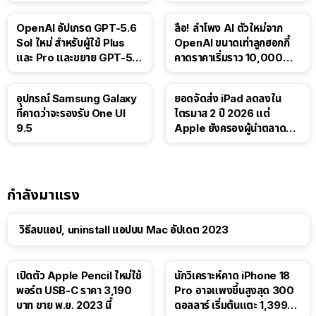
ติดตามขนส่งสาธารณะ
บาท
OpenAI อัปเกรด GPT-5.6
ลือ! ลำโพง AI ตัวใหม่จาก
Sol ใหม่ สำหรับผู้ใช้ Plus
OpenAI ขนาดเท่าลูกฮอกกี้
และ Pro และขยาย GPT-5.6
คาดราคาเริ่มราว 10,000
Luna ให้ผู้ใช้ฟรี
บาท
อุปกรณ์ Samsung Galaxy
ยอดจัดส่ง iPad ลดลงใน
ที่คาดว่าจะรองรับ One UI
ไตรมาส 2 ปี 2026 แต่
9.5
Apple ยังครองผู้นำตลาด
แท็บเล็ต
กำลังมาแรง
วิธีลบแอป, uninstall แอปบน Mac อัปเดต 2023
เปิดตัว Apple Pencil ใหม่ใช้
นักวิเคราะห์คาด iPhone 18
พอร์ต USB-C ราคา 3,190
Pro อาจแพงขึ้นสูงสุด 300
บาท ขาย พ.ย. 2023 นี้
ดอลลาร์ เริ่มต้นแตะ 1,399