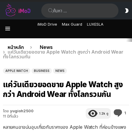
ค้นหา:
ส
ผิ
iMoD Drive
Max Guard
LUXESLA
เมนู
เรื่อง
คุณอยู่ที่นี่:
หน้าหลัก
News
แค่วันเดียวยอดขาย Apple Watch สูงกว่า Android Wear
ล่าสุด
ทั้งโลกรวมกัน
APPLE WATCH
BUSINESS
NEWS
แค่วันเดียวยอดขาย Apple Watch สูง
กว่า Android Wear ทั้งโลกรวมกัน
โดย
yugioh2500
คว
1
1.2k
ดู
11 ปีที่แล้ว
คิด
เห็
หลายคนอาจบ่นอุบเกี่ยวกับราคาของ Apple Watch ที่ค่อนข้างแพง