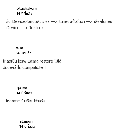
p.tachakorn
14 ปีที่แล้ว
ต่อ iDeviceกับคอมพิวเตอร์ —> ituneจะเด้งขึ้นมา —> เลือกไอคอน
iDevice —> Restore
wat
14 ปีที่แล้ว
โหลดเป็น ipsw แล้วกด restore ไม่ได้
มันบอกว่าไม่ compatible T_T
ลุงแดง
14 ปีที่แล้ว
โหลดตรงรุ่นหรือเปล่าครับ
attapon
14 ปีที่แล้ว