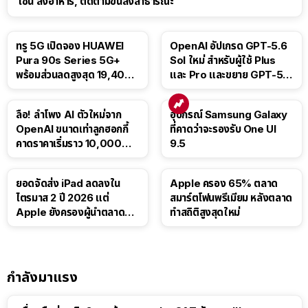
เช่น สั่งอาหาร, ติดตามขนส่งสาธารณะ
ทรู 5G เปิดจอง HUAWEI
OpenAI อัปเกรด GPT-5.6
Pura 90s Series 5G+
Sol ใหม่ สำหรับผู้ใช้ Plus
พร้อมส่วนลดสูงสุด 19,400
และ Pro และขยาย GPT-5.6
บาท
Luna ให้ผู้ใช้ฟรี
ลือ! ลำโพง AI ตัวใหม่จาก
อุปกรณ์ Samsung Galaxy
OpenAI ขนาดเท่าลูกฮอกกี้
ที่คาดว่าจะรองรับ One UI
คาดราคาเริ่มราว 10,000
9.5
บาท
ยอดจัดส่ง iPad ลดลงใน
Apple ครอง 65% ตลาด
ไตรมาส 2 ปี 2026 แต่
สมาร์ตโฟนพรีเมียม หลังตลาด
Apple ยังครองผู้นำตลาด
ทำสถิติสูงสุดใหม่
แท็บเล็ต
กำลังมาแรง