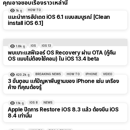
คุณอาจชอบเรื่องราวเหล่านี้
HOW TO
1k
ดู
แนะนำการอัปเดต iOS 6.1 แบบสมบูรณ์ [Clean
install iOS 6.1]
IOS
IOS 13
1.8k
ดู
พบเบาะแสฟีเจอร์ OS Recovery ผ่าน OTA (กู้คืน
OS แบบไม่ต้องใช้คอม) ใน iOS 13.4 beta
BREAKING NEWS
HOW TO
IPHONE
VIDEO
420.2k
ดู
3 ขั้นตอน แก้ปัญหาพื้นฐานของ iPhone เช่น เครื่อง
ค้าง ที่คุณต้องรู้
IOS 8
NEWS
1.1k
ดู
Apple ปิดการ Restore iOS 8.3 แล้ว ต้องขึ้น iOS
8.4 เท่านั้น