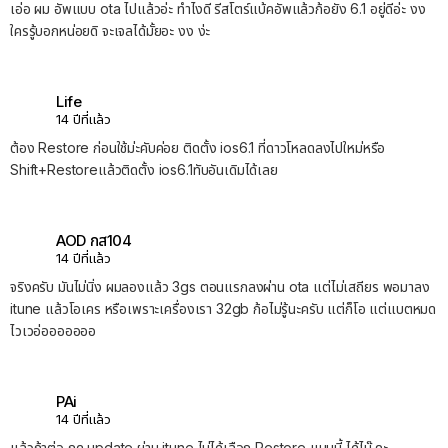
เอ่อ ผม อัพแบบ ota ไปแล้วอ่ะ ทำไงดี รีสโตร์แบ้คอัพแล้วก้อยัง 6.1 อยู่ดีอ่ะ งง
ใครรู้บอกหน่อยดิ จะเจลได้มั้ยอะ งง ง่ะ
Life
14 ปีที่แล้ว
ต้อง Restore ก่อนใช้ม่ะคับค่อย ติดตั้ง ios6.1 ที่ดาวโหลดลงไปใหม่หรือ
Shift+Restoreแล้วติดตั้ง ios6.1ทับอันเดิมได้เลย
AOD กส104
14 ปีที่แล้ว
จริงครับ มันไม่นิ่ง ผมลองแล้ว 3gs ตอนแรกลงผ่าน ota แต่ไม่เสถียร พอมาลง
itune แล้วโอเคร หรือเพราะเครื่องเรา 32gb ก้อไม่รู้นะครับ แต่ก็โอ แต่แบตหมด
ไวเวอ่อออออออ
PAi
14 ปีที่แล้ว
แล้วถ้าต่อ กด update ผ่าน itune ไม่ได้เลือก Restore แบบนี้ ได้ไม๊ คะ