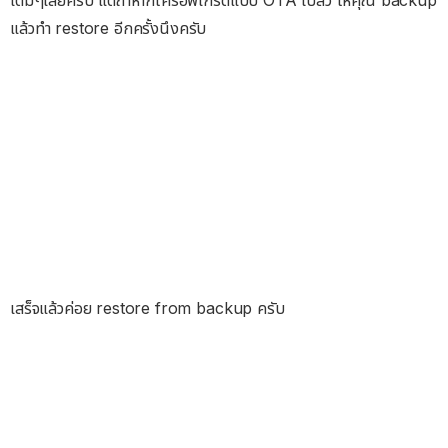
เต็มๆเลยครับ แต่ถ้าหากใครอัพเกรดแบบ OTA ไปล้ว ให้คุณ backup
แล้วทำ restore อีกครั้งนึงครับ
เสร็จแล้วค่อย restore from backup ครับ