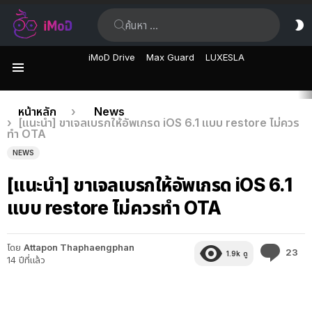
ค้นหา:
ส
ผิ
iMoD Drive
Max Guard
LUXESLA
เมนู
เรื่อง
คุณอยู่ที่นี่:
หน้าหลัก
News
[แนะนำ] ขาเจลเบรกให้อัพเกรด iOS 6.1 แบบ restore ไม่ควร
ล่าสุด
ทำ OTA
NEWS
[แนะนำ] ขาเจลเบรกให้อัพเกรด iOS 6.1
แบบ restore ไม่ควรทำ OTA
โดย
Attapon Thaphaengphan
คว
23
1.9k
ดู
14 ปีที่แล้ว
คิด
เห็