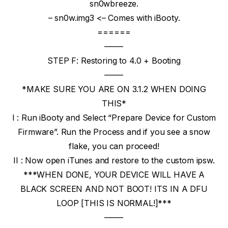
sn0wbreeze.
– sn0w.img3 <– Comes with iBooty.
======
——-
STEP F: Restoring to 4.0 + Booting
——-
*MAKE SURE YOU ARE ON 3.1.2 WHEN DOING
THIS*
I : Run iBooty and Select “Prepare Device for Custom
Firmware”. Run the Process and if you see a snow
flake, you can proceed!
II : Now open iTunes and restore to the custom ipsw.
***WHEN DONE, YOUR DEVICE WILL HAVE A
BLACK SCREEN AND NOT BOOT! ITS IN A DFU
LOOP [THIS IS NORMAL!]***
——-