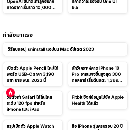
OpenAI ขนาดเท่าลูกฮอกกี้
ที่คาดว่าจะรองรับ One UI
คาดราคาเริ่มราว 10,000
9.5
บาท
กำลังมาแรง
วิธีลบแอป, uninstall แอปบน Mac อัปเดต 2023
เปิดตัว Apple Pencil ใหม่ใช้
นักวิเคราะห์คาด iPhone 18
พอร์ต USB-C ราคา 3,190
Pro อาจแพงขึ้นสูงสุด 300
บาท ขาย พ.ย. 2023 นี้
ดอลลาร์ เริ่มต้นแตะ 1,399
ดอลลาร์
วิธีตั้งค่า Safari ให้ลื่นไหล
Fitbit ซิงก์ข้อมูลไปยัง Apple
ระดับ 120 fps สำหรับ
Health ได้แล้ว
iPhone และ iPad
สรุปเปิดตัว Apple Watch
ลือ iPhone รุ่นครบรอบ 20 ปี