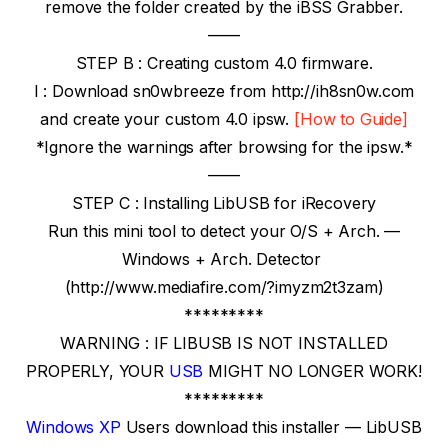
remove the folder created by the iBSS Grabber.
——
STEP B : Creating custom 4.0 firmware.
I : Download sn0wbreeze from http://ih8sn0w.com
and create your custom 4.0 ipsw.
[How to Guide]
*Ignore the warnings after browsing for the ipsw.*
——
STEP C : Installing LibUSB for iRecovery
Run this mini tool to detect your O/S + Arch. —
Windows + Arch. Detector
(http://www.mediafire.com/?imyzm2t3zam)
*********
WARNING : IF LIBUSB IS NOT INSTALLED
PROPERLY, YOUR
USB
MIGHT NO LONGER WORK!
*********
Windows XP
Users download this installer — LibUSB