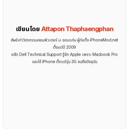
เขียนโดย
Attapon Thaphaengphan
ศิษย์เก่าวิศวกรรมคอมพิวเตอร์ ม. ขอนแก่น ผู้ก่อตั้ง iPhoneMod.net
ตั้งแต่ปี 2009
อดีต Dell Technical Support รู้จัก ​Apple เพราะ Macbook Pro
และใช้ iPhone ตั้งแต่รุ่น 3G จนถึงปัจจุบัน