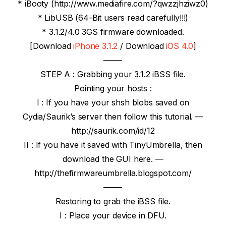
* iBooty (http://www.mediafire.com/?qwzzjhziwz0)
* LibUSB (64-Bit users read carefully!!!)
* 3.1.2/4.0 3GS firmware downloaded.
[Download
iPhone 3.1.2
/ Download
iOS 4.0
]
——-
STEP A : Grabbing your 3.1.2 iBSS file.
Pointing your hosts :
I : If you have your shsh blobs saved on
Cydia/Saurik’s server then follow this tutorial. —
http://saurik.com/id/12
II : If you have it saved with TinyUmbrella, then
download the GUI here. —
http://thefirmwareumbrella.blogspot.com/
——-
Restoring to grab the iBSS file.
I : Place your device in DFU.