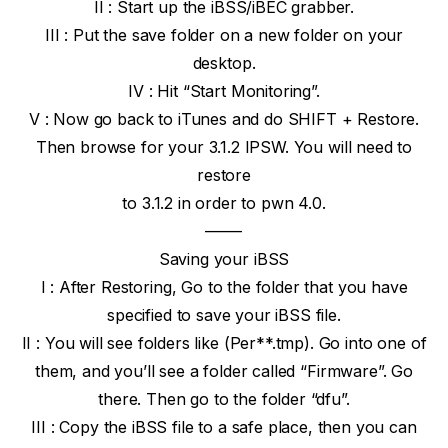
II : Start up the iBSS/iBEC grabber.
III : Put the save folder on a new folder on your
desktop.
IV : Hit “Start Monitoring”.
V : Now go back to iTunes and do SHIFT + Restore.
Then browse for your 3.1.2 IPSW. You will need to
restore
to 3.1.2 in order to pwn 4.0.
——-
Saving your iBSS
I : After Restoring, Go to the folder that you have
specified to save your iBSS file.
II : You will see folders like (Per**.tmp). Go into one of
them, and you’ll see a folder called “Firmware”. Go
there. Then go to the folder “dfu”.
III : Copy the iBSS file to a safe place, then you can