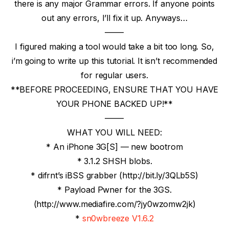
there is any major Grammar errors. If anyone points
out any errors, I’ll fix it up. Anyways…
——-
I figured making a tool would take a bit too long. So,
i’m going to write up this tutorial. It isn’t recommended
for regular users.
**BEFORE PROCEEDING, ENSURE THAT YOU HAVE
YOUR PHONE BACKED UP!**
——-
WHAT YOU WILL NEED:
* An iPhone 3G[S] — new bootrom
* 3.1.2 SHSH blobs.
* difrnt’s iBSS grabber (http://bit.ly/3QLb5S)
* Payload Pwner for the 3GS.
(http://www.mediafire.com/?jy0wzomw2jk)
*
sn0wbreeze V1.6.2