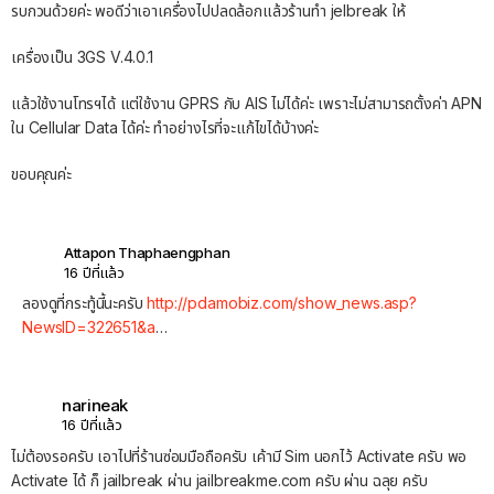
รบกวนด้วยค่ะ พอดีว่าเอาเครื่องไปปลดล้อกแล้วร้านทำ jelbreak ให้
เครื่องเป็น 3GS V.4.0.1
แล้วใช้งานโทรฯได้ แต่ใช้งาน GPRS กับ AIS ไม่ได้ค่ะ เพราะไม่สามารถตั้งค่า APN
ใน Cellular Data ได้ค่ะ ทำอย่างไรที่จะแก้ไขได้บ้างค่ะ
ขอบคุณค่ะ
Attapon Thaphaengphan
16 ปีที่แล้ว
ลองดูที่กระทู้นี้นะครับ
http://pdamobiz.com/show_news.asp?
NewsID=322651&a
…
narineak
16 ปีที่แล้ว
ไม่ต้องรอครับ เอาไปที่ร้านซ่อมมือถือครับ เค้ามี Sim นอกไว้ Activate ครับ พอ
Activate ได้ ก็ jailbreak ผ่าน jailbreakme.com ครับ ผ่าน ฉลุย ครับ