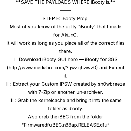
**SAVE THE PAYLOADS WHERE iBooty is.**
——-
STEP E: iBooty Prep.
Most of you know of the utility “iBooty” that I made
for Aki_nG.
It will work as long as you place all of the correct files
there.
I : Download iBooty GUI here — iBooty for 3GS
(http://www.mediafire.com/?qwzzjhziwz0) and Extract
it.
II : Extract your Custom IPSW created by sn0wbreeze
with 7-Zip or another un-archiver.
III : Grab the kernelcache and bring it into the same
folder as ibooty.
Also grab the iBEC from the folder
“FirmwaredfuiBEC.n88ap.RELEASE.dfu”