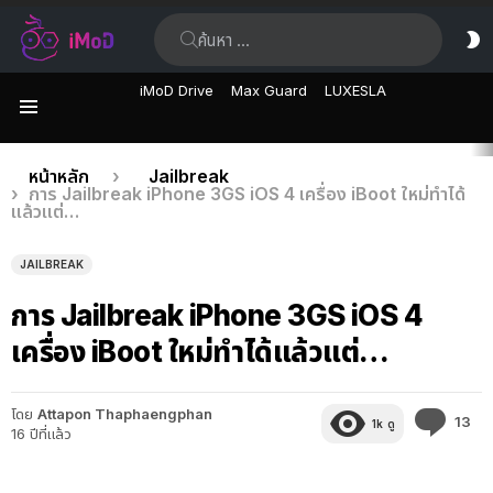
ค้นหา:
ส
ผิ
iMoD Drive
Max Guard
LUXESLA
เมนู
เรื่อง
คุณอยู่ที่นี่:
หน้าหลัก
Jailbreak
การ Jailbreak iPhone 3GS iOS 4 เครื่อง iBoot ใหม่ทำได้
ล่าสุด
แล้วแต่…
JAILBREAK
การ Jailbreak iPhone 3GS iOS 4
เครื่อง iBoot ใหม่ทำได้แล้วแต่…
โดย
Attapon Thaphaengphan
คว
13
1k
ดู
16 ปีที่แล้ว
คิด
เห็