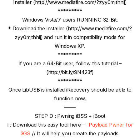
Installer (http://www.mediafire.com/?zyy0mjthhij)
*********
Windows Vista/7 users RUNNING 32-Bit:
* Download the installer (http://www.mediafire.com/?
zyy0mjthhij) and run it in compatibility mode for
Windows XP.
*********
If you are a 64-Bit user, follow this tutorial –
(http://bit.ly/9N423f)
*********
Once LibUSB is installed iRecovery should be able to
function now.
——-
STEP D : Pwning iBSS + iBoot
I : Download this easy tool here —
Payload Pwner for
3GS
// It will help you create the payloads.