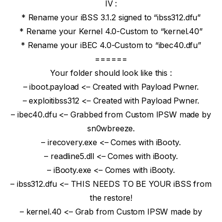
IV :
* Rename your iBSS 3.1.2 signed to “ibss312.dfu”
* Rename your Kernel 4.0-Custom to “kernel.40”
* Rename your iBEC 4.0-Custom to “ibec40.dfu”
======
Your folder should look like this :
– iboot.payload <– Created with Payload Pwner.
– exploitibss312 <– Created with Payload Pwner.
– ibec40.dfu <– Grabbed from Custom IPSW made by
sn0wbreeze.
– irecovery.exe <– Comes with iBooty.
– readline5.dll <– Comes with iBooty.
– iBooty.exe <– Comes with iBooty.
– ibss312.dfu <– THIS NEEDS TO BE YOUR iBSS from
the restore!
– kernel.40 <– Grab from Custom IPSW made by