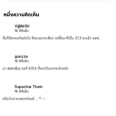
หนึ่งความคิดเห็น
V@Ni5H
16 ปีที่แล้ว
งั้นก็ต้องรอกันต่อไป ถึงจะอยากเสี่ยง แต่ซื้อมาก็เป็น 3.1.3 ซะแล้ว sad…
gunzza
16 ปีที่แล้ว
มา standby รอที่ iOS4 ตั้งแต่วันแรกแล้วครับ
Supachai Thein
16 ปีที่แล้ว
หรือว่าเอามาลองก่อนดี … *- –