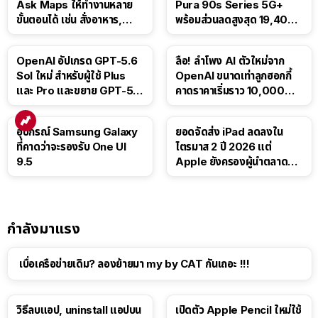
Ask Maps ให้ทำงานหลาย
Pura 90s Series 5G+
ขั้นตอนได้ เช่น สั่งอาหาร,
พร้อมส่วนลดสูงสุด 19,400
ติดตามขนส่งสาธารณะ
บาท
OpenAI อัปเกรด GPT-5.6
ลือ! ลำโพง AI ตัวใหม่จาก
Sol ใหม่ สำหรับผู้ใช้ Plus
OpenAI ขนาดเท่าลูกฮอกกี้
และ Pro และขยาย GPT-5.6
คาดราคาเริ่มราว 10,000
Luna ให้ผู้ใช้ฟรี
บาท
อุปกรณ์ Samsung Galaxy
ยอดจัดส่ง iPad ลดลงใน
ที่คาดว่าจะรองรับ One UI
ไตรมาส 2 ปี 2026 แต่
9.5
Apple ยังครองผู้นำตลาด
แท็บเล็ต
กำลังมาแรง
เบื่อเครือข่ายเดิม? ลองย้ายมา my by CAT กันเถอะ !!!
วิธีลบแอป, uninstall แอปบน
เปิดตัว Apple Pencil ใหม่ใช้