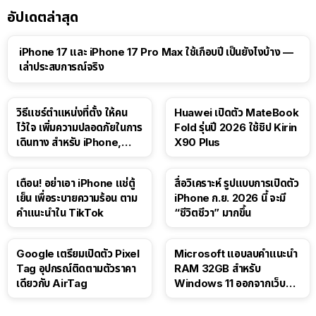
อัปเดตล่าสุด
41:47
iPhone 17 และ iPhone 17 Pro Max ใช้เกือบปี เป็นยังไงบ้าง —
เล่าประสบการณ์จริง
วิธีแชร์ตำแหน่งที่ตั้ง ให้คน
Huawei เปิดตัว MateBook
ไว้ใจ เพิ่มความปลอดภัยในการ
Fold รุ่นปี 2026 ใช้ชิป Kirin
เดินทาง สำหรับ iPhone,
X90 Plus
iPad
เตือน! อย่าเอา iPhone แช่ตู้
สื่อวิเคราะห์ รูปแบบการเปิดตัว
เย็น เพื่อระบายความร้อน ตาม
iPhone ก.ย. 2026 นี้ จะมี
คำแนะนำใน TikTok
“ชีวิตชีวา” มากขึ้น
Google เตรียมเปิดตัว Pixel
Microsoft แอบลบคำแนะนำ
Tag อุปกรณ์ติดตามตัวราคา
RAM 32GB สำหรับ
เดียวกับ AirTag
Windows 11 ออกจากเว็บตัว
เอง