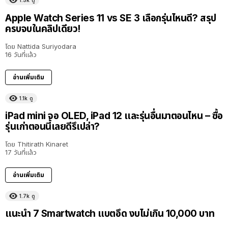
1.5k
ดู
Apple Watch Series 11 vs SE 3 เลือกรุ่นไหนดี? สรุป
ครบจบในคลิปเดียว!
โดย
Nattida Suriyodara
16 วันที่แล้ว
อ่านเพิ่มเติม
1.1k
ดู
8:14
iPad mini จอ OLED, iPad 12 และรุ่นอื่นมาตอนไหน – ซื้อ
รุ่นเก่าตอนนี้เลยดีรึเปล่า?
โดย
Thitirath Kinaret
17 วันที่แล้ว
อ่านเพิ่มเติม
1.7k
ดู
แนะนำ 7 Smartwatch แบตอึด งบไม่เกิน 10,000 บาท