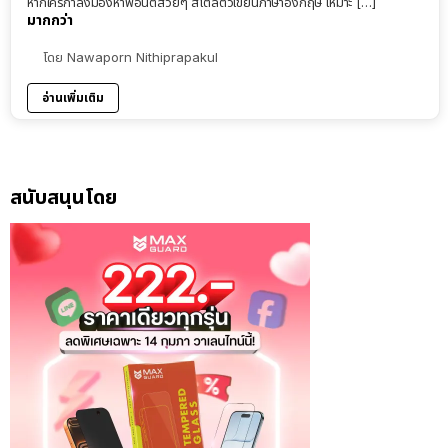
หากใครกำลังมองหาฟอนต์สวยๆ สไตล์ตัวเขียนภาษาอังกฤษ เหมาะ […]
มากกว่า
โดย
Nawaporn Nithiprapakul
อ่านเพิ่มเติม
สนับสนุนโดย