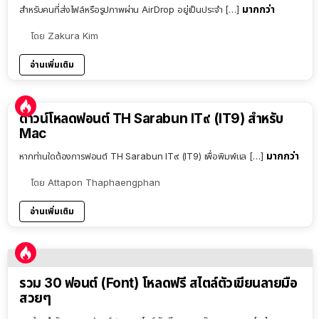
มากกว่า
สำหรับคนที่ส่งไฟล์หรือรูปภาพผ่าน AirDrop อยู่เป็นประจำ […]
โดย
Zakura Kim
อ่านเพิ่มเติม
ดาวน์โหลดฟอนต์ TH Sarabun IT๙ (IT9) สำหรับ
Mac
มากกว่า
หากท่านใดต้องการฟอนต์ TH Sarabun IT๙ (IT9) เพื่อพิมพ์แล […]
โดย
Attapon Thaphaengphan
อ่านเพิ่มเติม
รวม 30 ฟอนต์ (Font) โหลดฟรี สไตล์ตัวเขียนลายมือ
สวยๆ