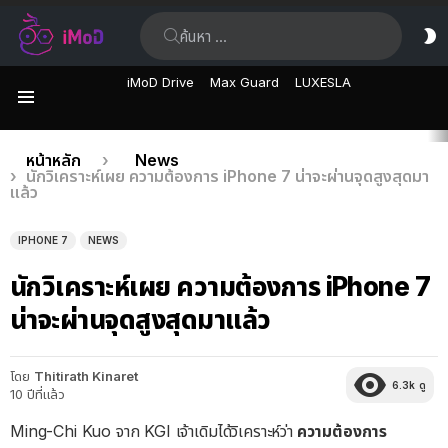
ค้นหา:
ส
ผิ
iMoD Drive
Max Guard
LUXESLA
เมนู
เรื่อง
คุณอยู่ที่นี่:
หน้าหลัก
News
นักวิเคราะห์เผย ความต้องการ iPhone 7 น่าจะผ่านจุดสูงสุดมา
ล่าสุด
แล้ว
IPHONE 7
NEWS
นักวิเคราะห์เผย ความต้องการ iPhone 7
น่าจะผ่านจุดสูงสุดมาแล้ว
โดย
Thitirath Kinaret
6.3k
ดู
10 ปีที่แล้ว
Ming-Chi Kuo จาก KGI เจ้าเดิมได้วิเคราะห์ว่า
ความต้องการ