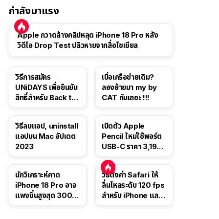
กำลังมาแรง
Apple กวาดล้างคลิปหลุด iPhone 18 Pro หลัง
วิดีโอ Drop Test ปลิวหายจากสื่อโซเชียล
วิธีการสมัคร
เบื่อเครือข่ายเดิม?
UNiDAYS เพื่อยืนยัน
ลองย้ายมา my by
สิทธิ์สำหรับ Back to
CAT กันเถอะ !!!
School 2565
วิธีลบแอป, uninstall
เปิดตัว Apple
แอปบน Mac อัปเดต
Pencil ใหม่ใช้พอร์ต
2023
USB-C ราคา 3,190
บาท ขาย พ.ย. 2023
นี้
นักวิเคราะห์คาด
วิธีตั้งค่า Safari ให้
iPhone 18 Pro อาจ
ลื่นไหลระดับ 120 fps
แพงขึ้นสูงสุด 300
สำหรับ iPhone และ
ดอลลาร์ เริ่มต้นแตะ
iPad
1,399 ดอลลาร์