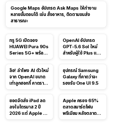
Google Maps อัปเกรด Ask Maps ให้ทำงาน
หลายขั้นตอนได้ เช่น สั่งอาหาร, ติดตามขนส่ง
สาธารณะ
ทรู 5G เปิดจอง
OpenAI อัปเกรด
HUAWEI Pura 90s
GPT-5.6 Sol ใหม่
Series 5G+ พร้อม
สำหรับผู้ใช้ Plus และ
ส่วนลดสูงสุด 19,400
Pro และขยาย GPT-
บาท
5.6 Luna ให้ผู้ใช้ฟรี
ลือ! ลำโพง AI ตัวใหม่
อุปกรณ์ Samsung
จาก OpenAI ขนาด
Galaxy ที่คาดว่าจะ
เท่าลูกฮอกกี้ คาดราคา
รองรับ One UI 9.5
เริ่มราว 10,000 บาท
ยอดจัดส่ง iPad ลด
Apple ครอง 65%
ลงในไตรมาส 2 ปี
ตลาดสมาร์ตโฟน
2026 แต่ Apple ยัง
พรีเมียม หลังตลาดทำ
ครองผู้นำตลาด
สถิติสูงสุดใหม่
แท็บเล็ต