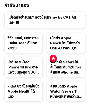
กำลังมาแรง
เบื่อเครือข่ายเดิม? ลองย้ายมา my by CAT กัน
เถอะ !!!
วิธีลบแอป, uninstall
เปิดตัว Apple
แอปบน Mac อัปเดต
Pencil ใหม่ใช้พอร์ต
2023
USB-C ราคา 3,190
บาท ขาย พ.ย. 2023
นี้
นักวิเคราะห์คาด
วิธีตั้งค่า Safari ให้
iPhone 18 Pro อาจ
ลื่นไหลระดับ 120 fps
แพงขึ้นสูงสุด 300
สำหรับ iPhone และ
ดอลลาร์ เริ่มต้นแตะ
iPad
1,399 ดอลลาร์
Fitbit ซิงก์ข้อมูลไปยัง
สรุปเปิดตัว Apple
Apple Health ได้
Watch Series 11
แล้ว
หน้าจอทนทานกว่าเดิม
2 เท่า เน้นฟีเจอร์
สุขภาพ