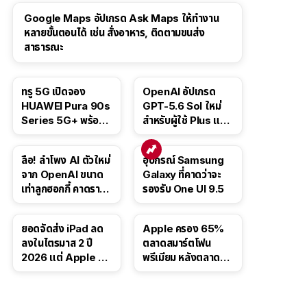
Google Maps อัปเกรด Ask Maps ให้ทำงาน
หลายขั้นตอนได้ เช่น สั่งอาหาร, ติดตามขนส่ง
สาธารณะ
ทรู 5G เปิดจอง
OpenAI อัปเกรด
HUAWEI Pura 90s
GPT-5.6 Sol ใหม่
Series 5G+ พร้อม
สำหรับผู้ใช้ Plus และ
ส่วนลดสูงสุด 19,400
Pro และขยาย GPT-
บาท
5.6 Luna ให้ผู้ใช้ฟรี
ลือ! ลำโพง AI ตัวใหม่
อุปกรณ์ Samsung
จาก OpenAI ขนาด
Galaxy ที่คาดว่าจะ
เท่าลูกฮอกกี้ คาดราคา
รองรับ One UI 9.5
เริ่มราว 10,000 บาท
ยอดจัดส่ง iPad ลด
Apple ครอง 65%
ลงในไตรมาส 2 ปี
ตลาดสมาร์ตโฟน
2026 แต่ Apple ยัง
พรีเมียม หลังตลาดทำ
ครองผู้นำตลาด
สถิติสูงสุดใหม่
แท็บเล็ต