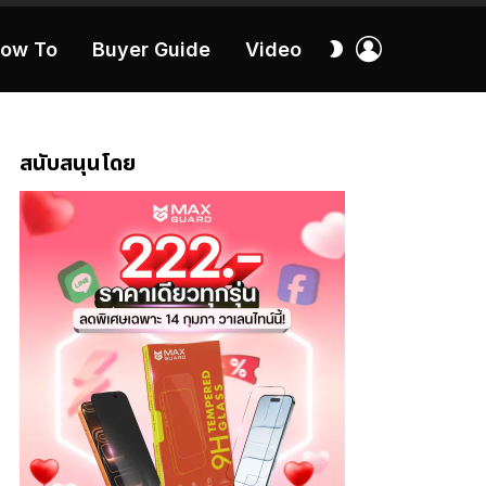
เข้า
สลับ
ow To
Buyer Guide
Video
สู่
ผิว
ระบบ
40:16
สนับสนุนโดย